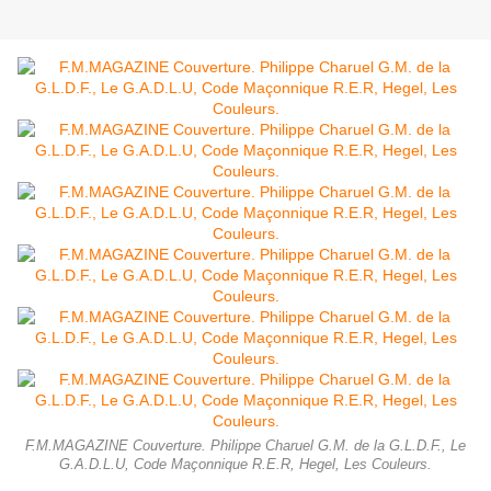
F.M.MAGAZINE Couverture. Philippe Charuel G.M. de la G.L.D.F., Le
G.A.D.L.U, Code Maçonnique R.E.R, Hegel, Les Couleurs.