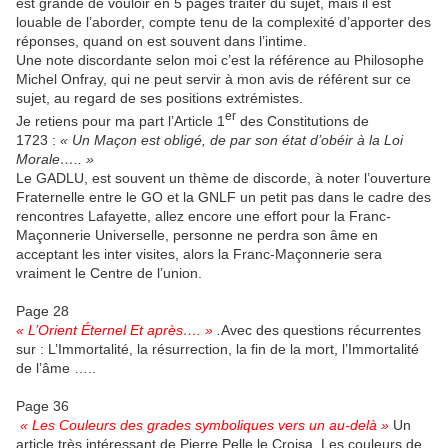
est grande de vouloir en 5 pages traiter du sujet, mais il est
louable de l’aborder, compte tenu de la complexité d’apporter des
réponses, quand on est souvent dans l’intime.
Une note discordante selon moi c’est la référence au Philosophe
Michel Onfray, qui ne peut servir à mon avis de référent sur ce
sujet, au regard de ses positions extrémistes.
er
Je retiens pour ma part l’Article 1
des Constitutions de
1723 :
« Un Maçon est obligé, de par son état d’obéir à la Loi
Morale….. »
Le GADLU, est souvent un thème de discorde, à noter l’ouverture
Fraternelle entre le GO et la GNLF un petit pas dans le cadre des
rencontres Lafayette, allez encore une effort pour la Franc-
Maçonnerie Universelle, personne ne perdra son âme en
acceptant les inter visites, alors la Franc-Maçonnerie sera
vraiment le Centre de l’union.
Page 28
« L’Orient Éternel Et après…. »
.
Avec des questions récurrentes
sur : L’Immortalité, la résurrection, la fin de la mort, l’Immortalité
de l’âme …..
Page 36
« Les Couleurs des grades symboliques vers un au-delà »
Un
article très intéressant de Pierre Pelle le Croisa. Les couleurs de