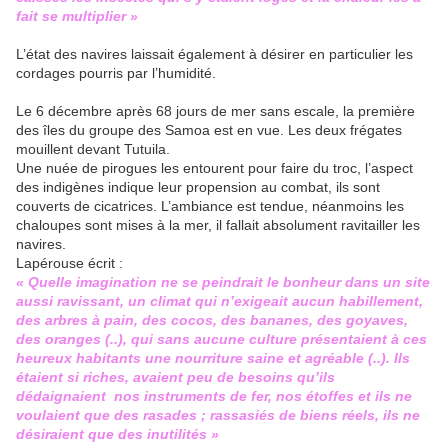
fait se multiplier »
L’état des navires laissait également à désirer en particulier les
cordages pourris par l’humidité.
Le 6 décembre après 68 jours de mer sans escale, la première
des îles du groupe des Samoa est en vue. Les deux frégates
mouillent devant Tutuila.
Une nuée de pirogues les entourent pour faire du troc, l’aspect
des indigènes indique leur propension au combat, ils sont
couverts de cicatrices. L’ambiance est tendue, néanmoins les
chaloupes sont mises à la mer, il fallait absolument ravitailler les
navires.
Lapérouse écrit :
« Quelle imagination ne se peindrait le bonheur dans un site
aussi ravissant, un climat qui n’exigeait aucun habillement,
des arbres à pain, des cocos, des bananes, des goyaves,
des oranges (..), qui sans aucune culture présentaient à ces
heureux habitants une nourriture saine et agréable (..). Ils
étaient si riches, avaient peu de besoins qu’ils
dédaignaient nos instruments de fer, nos étoffes et ils ne
voulaient que des rasades ; rassasiés de biens réels, ils ne
désiraient que des inutilités »