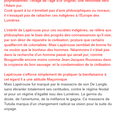
polynésiennes l’image de l’âge d’or originel, une remontée vers
l’Adam pur.
Cook quant à lui n’émettait pas d’avis philosophiques ou moraux,
il n’essayait pas de rattacher ces indigènes à l’Europe des
Lumières.
L’intérêt de Lapérouse pour ces sociétés indigènes, se réfère aux
philosophes par le biais des progrès des connaissances qu’il vise,
par son désir de répandre la civilisation, posture que certains
qualifieront de colonialiste. Mais Lapérouse semblait de bonne foi
ne vouloir que le bonheur des hommes. Néanmoins il n’était pas
dans la recherche d’un homme passé qui serait pur, comme
Bougainville encore moins comme Jean-Jacques Rousseau dans
la croyance du bon sauvage, et la condamnation de la civilisation.
Lapérouse s’efforce simplement de pratiquer la bienfaisance à
cet égard il a une attitude Maçonnique.
Mais Lapérouse fut marqué par le massacre de son De Langle,
sans ébranler totalement ses certitudes, contre le régime féodal
et pour un régime d’égalité issu des Lumières. Le germe du
doute, de l’amertume, de la méfiance le gagna. Ce massacre de
Tutuila marqua d’un changement radical sa vision pour la suite du
voyage.