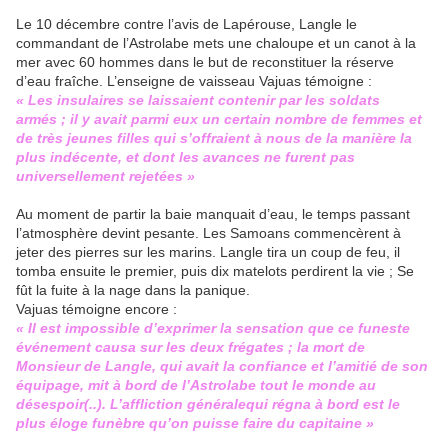
Le 10 décembre contre l’avis de Lapérouse, Langle le
commandant de l’Astrolabe mets une chaloupe et un canot à la
mer avec 60 hommes dans le but de reconstituer la réserve
d’eau fraîche. L’enseigne de vaisseau Vajuas témoigne :
« Les insulaires se laissaient contenir par les soldats
armés ; il y avait parmi eux un certain nombre de femmes et
de très jeunes filles qui s’offraient à nous de la manière la
plus indécente, et dont les avances ne furent pas
universellement rejetées »
Au moment de partir la baie manquait d’eau, le temps passant
l’atmosphère devint pesante. Les Samoans commencèrent à
jeter des pierres sur les marins. Langle tira un coup de feu, il
tomba ensuite le premier, puis dix matelots perdirent la vie ; Se
fût la fuite à la nage dans la panique.
Vajuas témoigne encore :
« Il est impossible d’exprimer la sensation que ce funeste
événement causa sur les deux frégates ; la mort de
Monsieur de Langle, qui avait la confiance et l’amitié de son
équipage, mit à bord de l’Astrolabe tout le monde au
désespoir(..). L’affliction généralequi régna à bord est le
plus éloge funèbre qu’on puisse faire du capitaine »