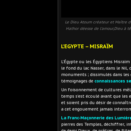
Le Dieu Atoum créateur et Maître de
Hathor déesse de l'amour,Dieu à tê
L’EGYPTE – MISRAÏM
L’Égypte ou les Égyptiens Misraïm 
le fond du lac Nasser, dans le Nil,
monuments ; dissimulés dans les
témoignages de
connaissances se
Un foisonnement de cultures mêlé
temps s’est écoulé avant que les
et soient pris du désir de connaîtr
a cet engouement jamais interro
La Franc-Maçonnerie des Lumières
pierres des Temples, déchiffrer, i
de demi Dieux, de prêtres, de Rit