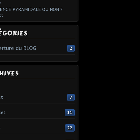
?
ENCE PYRAMIDALE OU NON ?
ct
ÉGORIES
rture du BLOG
2
HIVES
ût
7
let
11
n
22