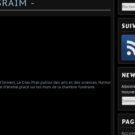
SRAÏM -
SUI
NEW
Abonne
nouvea
Email
PAG
Accuei