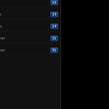
16
l
25
s
19
rier
21
vier
31