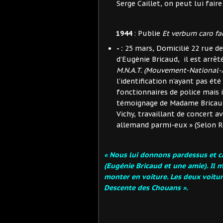
Serge Caillet, on peut lui faire
1944
: Publie
Et verbum caro fa
- :
25 mars, Domicilié 22 rue d
d’Eugènie Bricaud, il est arrêt
M.N.A.T. (Mouvement-National-An
l’identification n’ayant pas é
fonctionnaires de police mais 
témoignage de Madame Bricaud
Vichy, travaillant de concert a
allemand parmi-eux » (Selon R
« Nous lui donnons pardessus et c
(Eugénie Bricaud et une amie). Il m’
monter en voiture. Les deux voiture
Descente des Chouans ».