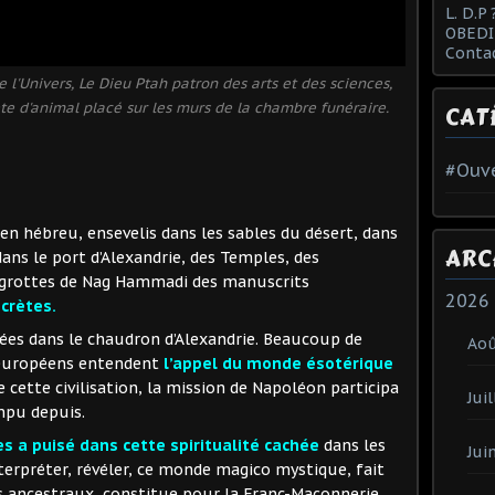
L. D.P 
OBEDI
Conta
 l'Univers, Le Dieu Ptah patron des arts et des sciences,
te d'animal placé sur les murs de la chambre funéraire.
CAT
#Ouve
en hébreu, ensevelis dans les sables du désert, dans
ARC
 dans le port d’Alexandrie, des Temples, des
 grottes de Nag Hammadi des manuscrits
2026
crètes.
es dans le chaudron d’Alexandrie. Beaucoup de
Ao
 européens entendent
l’appel du monde ésotérique
e cette civilisation, la mission de Napoléon participa
Juil
mpu depuis.
 a puisé dans cette spiritualité cachée
dans les
Jui
nterpréter, révéler, ce monde magico mystique, fait
es ancestraux, constitue pour la Franc-Maçonnerie