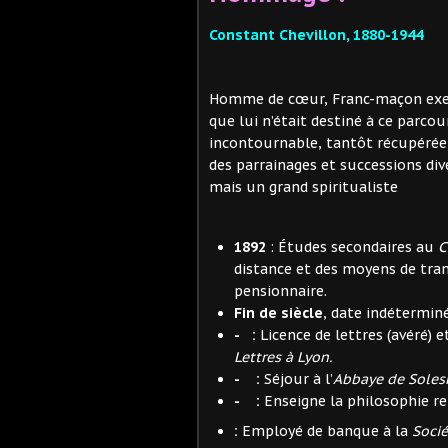
Constant Chevillon, 1880-1944
Homme de cœur, Franc-maçon exemp
que lui n’était destiné à ce parc
incontournable, tantôt récupérée, 
des parrainages et successions diver
mais un grand spiritualiste
1892
: Études secondaires au
C
distance et des moyens de tran
pensionnaire.
Fin de siècle
, date indéterminé
-
:
Licence de lettres (avéré) et
Lettres à Lyon.
-
:
Séjour à l’
Abbaye de Soles
-
:
Enseigne la philosophie rel
:
Employé de banque à la
Soci