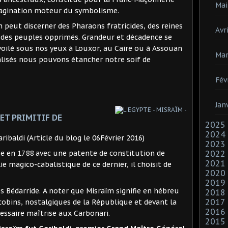
Mai
agination moteur du symbolisme.
n peut discerner des Pharaons fratricides, des reines
Avri
 des peuples opprimés. Grandeur et décadence se
voilé sous nos yeux à Louxor, au Caire ou à Assouan
Mar
ralisés nous pouvons étancher notre soif de
Fév
Jan
 ET PRIMITIF DE
2025
2024
ribaldi (Article du blog le 06Février 2016)
2023
2022
se en 1788 avec une patente de constitution de
2021
ie magico-cabalistique de ce dernier, il choisit de
2020
2019
es Bédarride. A noter que Misraïm signifie en hébreu
2018
2017
cobins, nostalgiques de la République et devant la
2016
cessaire maîtrise aux Carbonari.
2015