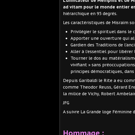
L’unificateur de Memphis et de M
ad vitam pour le monde entier en
hiérarchique en 95 degrés.
Les caractéristiques de Misraïm so
Privilégier le spirituel dans le 
Apporter une ouverture qui all
Gardien des Traditions de l’anc
Aller à l’essentiel pour libére
Tourner le dos au matérialisme
vivifiant » sans préoccupations
principes démocratiques, dans l
Depuis Garibaldi le Rite a eu com
comme Theodor Reuss, Gérard Enca
la milice de Vichy, Robert Ambelai
JFG
A suivre La Grande loge Féminine
Hommage :