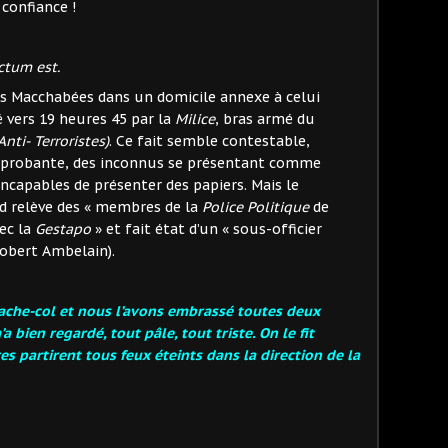
 confiance !
ctum est.
es Macchabées dans un domicile annexe à celui
é vers 19 heures 45 par la
Milice
, bras armé du
ti- Terroristes)
. Ce fait semble contestable,
té probante, des inconnus se présentant comme
incapables de présenter des papiers. Mais le
 relève des « membres de la
Police Politique
de
vec la
Gestapo
» et fait état d’un « sous-officier
obert Ambelain).
ache-col et nous l’avons embrassé toutes deux
a bien regardé, tout pâle, tout triste. On le fit
s partirent tous feux éteints dans la direction de la