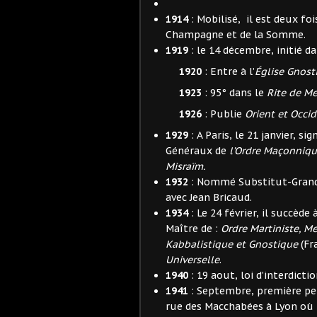
1914
: Mobilisé, il est deux f
Champagne et de la Somme.
1919
: le 14 décembre, initié da
1920
: Entre à l’
Église Gnost
1923
: 95° dans le
Rite de M
1926
: Publie
Orient et Occid
1929
: A Paris, le 21 janvier, 
Généraux de
l’Ordre Maçonnique
Misraïm.
1932
: Nommé Substitut-Gran
avec Jean Bricaud.
1934
: Le 24 février, il succède
Maître de :
Ordre Martiniste, 
Kabbalistique et Gnostique
(Fr
Universelle
.
1940
: 19 aout, loi d’interdict
1941
: Septembre, première per
rue des Macchabées à Lyon où i