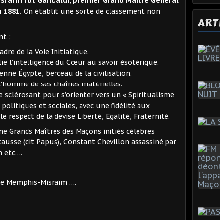
israïm fut Garibaldi, premier Grand Maître Général
 1881.
On établit une sorte de classement non
ART
nt :
cadre de la Voie Initiatique.
ie l’intelligence du Cœur au savoir ésotérique.
ienne Égypte, berceau de la civilisation.
r l’homme de ses chaînes matérielles.
 sclérosant pour s’orienter vers un « Spiritualisme
 politiques et sociales, avec une fidélité aux
e respect de la devise Liberté, Egalité, Fraternité.
me Grands Maîtres des Maçons initiés célèbres
usse (dit Papus), Constant Chevillon assassiné par
n etc….
 de Memphis-Misraïm ….