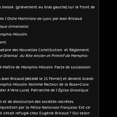
ois blessé (grièvement au bras gauche) sur le front de
ns l’
Ordre Martiniste de Lyon,
par Jean Bricaud.
ique Universelle
.
emphis-Misraïm.
ent.
signataire des Nouvelles Constitution et Règlement
 Oriental du Rite Ancien et Primitif de Memphis-
d-Maître de
Memphis-Misraïm
. Pacte de succession
 à Jean Bricaud (décédé le 21 février) et devient Grand-
Memphis-Misraïm
. Nommé Recteur de la
Rose+Croix
ater A Vera Luce). Patriarche de l’
Église Gnostique
ion et de dissolution des sociétés-secrètes.
quisition par la
Milice Nationale Française.
Est-ce
l s’était réfugié chez Eugénie Bricaud ? Oui selon