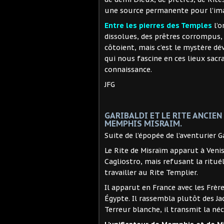
une source permanente pour l’im
Entre les pierres des Temples
l’o
dissolues, des prêtres corrompus,
côtoient, mais c’est le mystère dé
qui nous fascine en ces lieux sac
connaissance.
JFG
GARIBALDI ET LE RITE ANCIEN
MEMPHIS MISRAIM.
Suite de l’épopée de l’aventurier Ga
Le Rite de Misraïm apparut à Veni
Cagliostro, mais refusant la rituél
travailler au Rite Templier.
Il apparut en France avec les Frèr
Égypte. Il rassembla plutôt des Ja
Terreur blanche, il transmit la né