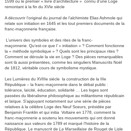
1599 ou le premier « livre d’architecture » connu d’une Loge
remontant à la fin du XVIe siècle
A découvrir l’original du journal de l’alchimiste Elias Ashmole qui
relate son initiation en 1645 et les tout premiers documents de la
franc-maçonnerie française.
L’univers des symboles et des rites de la franc-
maçonnerie. Qu’est-ce que l’ « initiation » ? Comment fonctionne
la « méthode symbolique » ? Quels sont les principaux rites ?
Comment se déroule la vie en Loge ? Des pièces remarquables
sont là aussi présentées, comme les singuliers Manuscrits Noël
de 1812, véritable cours de symbolisme mystique.
Les Lumières du XVIIIe siècle la construction de la IIIe
République – la franc-maçonnerie dans le débat public :
tolérance, laïcité, éducation, solidarité … Les loges sont
passées du libéralisme philosophique au militantisme républicain
et laïque. S’appuyant notamment sur une série de pièces
relatives à la célèbre Loge des Neuf Soeurs, présidée par
Benjamin Franklin et qui initia Voltaire en 1778, comment la
franc-maçonnerie a soutenu les mouvements qui ont donné
naissance aux valeurs de 1789 et marqué l’histoire de la
République. Le manuscrit de
La Marseillaise
de Rouget de Lisle