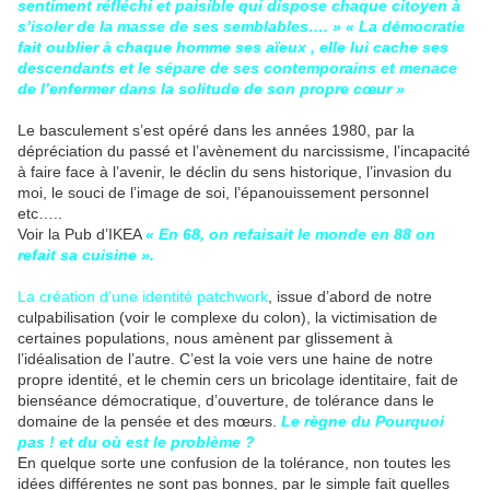
sentiment réfléchi et paisible qui dispose chaque citoyen à
s’isoler de la masse de ses semblables…. » « La démocratie
fait oublier à chaque homme ses aïeux , elle lui cache ses
descendants et le sépare de ses contemporains et menace
de l’enfermer dans la solitude de son propre cœur »
Le basculement s’est opéré dans les années 1980, par la
dépréciation du passé et l’avènement du narcissisme, l’incapacité
à faire face à l’avenir, le déclin du sens historique, l’invasion du
moi, le souci de l’image de soi, l’épanouissement personnel
etc…..
Voir la Pub d’IKEA
« En 68, on refaisait le monde en 88 on
refait sa cuisine ».
La création d’une identité patchwork
, issue d’abord de notre
culpabilisation (voir le complexe du colon), la victimisation de
certaines populations, nous amènent par glissement à
l’idéalisation de l’autre. C’est la voie vers une haine de notre
propre identité, et le chemin cers un bricolage identitaire, fait de
bienséance démocratique, d’ouverture, de tolérance dans le
domaine de la pensée et des mœurs.
Le règne du Pourquoi
pas ! et du où est le problème ?
En quelque sorte une confusion de la tolérance, non toutes les
idées différentes ne sont pas bonnes, par le simple fait quelles