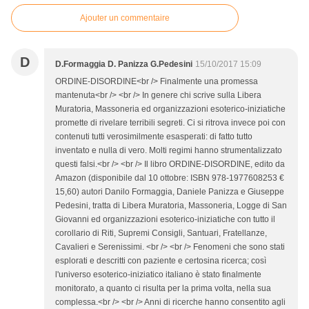
Ajouter un commentaire
D
D.Formaggia D. Panizza G.Pedesini
15/10/2017 15:09
ORDINE-DISORDINE<br /> Finalmente una promessa
mantenuta<br /> <br /> In genere chi scrive sulla Libera
Muratoria, Massoneria ed organizzazioni esoterico-iniziatiche
promette di rivelare terribili segreti. Ci si ritrova invece poi con
contenuti tutti verosimilmente esasperati: di fatto tutto
inventato e nulla di vero. Molti regimi hanno strumentalizzato
questi falsi.<br /> <br /> Il libro ORDINE-DISORDINE, edito da
Amazon (disponibile dal 10 ottobre: ISBN 978-1977608253 €
15,60) autori Danilo Formaggia, Daniele Panizza e Giuseppe
Pedesini, tratta di Libera Muratoria, Massoneria, Logge di San
Giovanni ed organizzazioni esoterico-iniziatiche con tutto il
corollario di Riti, Supremi Consigli, Santuari, Fratellanze,
Cavalieri e Serenissimi. <br /> <br /> Fenomeni che sono stati
esplorati e descritti con paziente e certosina ricerca; così
l'universo esoterico-iniziatico italiano è stato finalmente
monitorato, a quanto ci risulta per la prima volta, nella sua
complessa.<br /> <br /> Anni di ricerche hanno consentito agli