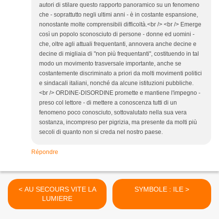
autori di stilare questo rapporto panoramico su un fenomeno
che - soprattutto negli ultimi anni - è in costante espansione,
nonostante molte comprensibili difficoltà.<br /> <br /> Emerge
così un popolo sconosciuto di persone - donne ed uomini -
che, oltre agli attuali frequentanti, annovera anche decine e
decine di migliaia di "non più frequentanti", costituendo in tal
modo un movimento trasversale importante, anche se
costantemente discriminato a priori da molti movimenti politici
e sindacali italiani, nonché da alcune istituzioni pubbliche.
<br /> ORDINE-DISORDINE promette e mantiene l'impegno -
preso col lettore - di mettere a conoscenza tutti di un
fenomeno poco conosciuto, sottovalutato nella sua vera
sostanza, incompreso per pigrizia, ma presente da molti più
secoli di quanto non si creda nel nostro paese.
Répondre
< AU SECOURS VITE LA
SYMBOLE : ILE >
LUMIERE