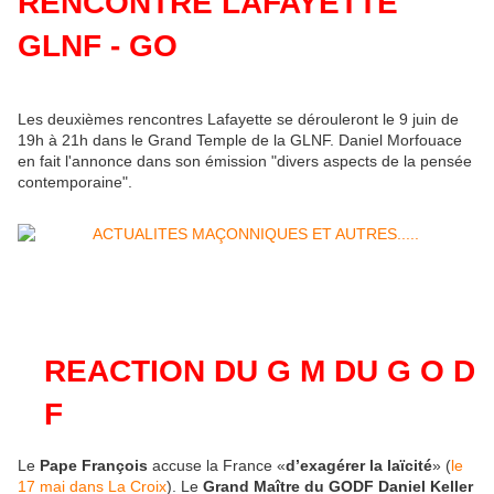
RENCONTRE LAFAYETTE
GLNF - GO
Les deuxièmes rencontres Lafayette se dérouleront le 9 juin de
19h à 21h dans le Grand Temple de la GLNF. Daniel Morfouace
en fait l'annonce dans son émission "divers aspects de la pensée
contemporaine".
REACTION DU G M DU G O D
F
Le
Pape François
accuse la France «
d’exagérer la laïcité
» (
le
17 mai dans La Croix
). Le
Grand Maître du GODF Daniel Keller