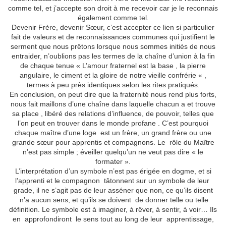
comme tel, et j’accepte son droit à me recevoir car je le reconnais
également comme tel.
Devenir Frère, devenir Sœur, c’est accepter ce lien si particulier
fait de valeurs et de reconnaissances communes qui justifient le
serment que nous prêtons lorsque nous sommes initiés de nous
entraider, n’oublions pas les termes de la chaîne d’union à la fin
de chaque tenue « L’amour fraternel est la base , la pierre
angulaire, le ciment et la gloire de notre vieille confrérie « ,
termes à peu près identiques selon les rites pratiqués.
En conclusion, on peut dire que la fraternité nous rend plus forts,
nous fait maillons d’une chaîne dans laquelle chacun a et trouve
sa place , libéré des relations d’influence, de pouvoir, telles que
l’on peut en trouver dans le monde profane . C’est pourquoi
chaque maître d’une loge est un frère, un grand frère ou une
grande sœur pour apprentis et compagnons. Le rôle du Maître
n’est pas simple ; éveiller quelqu’un ne veut pas dire « le
formater ».
L’interprétation d’un symbole n’est pas érigée en dogme, et si
l’apprenti et le compagnon tâtonnent sur un symbole de leur
grade, il ne s’agit pas de leur asséner que non, ce qu’ils disent
n’a aucun sens, et qu’ils se doivent de donner telle ou telle
définition. Le symbole est à imaginer, à rêver, à sentir, à voir… Ils
en approfondiront le sens tout au long de leur apprentissage,