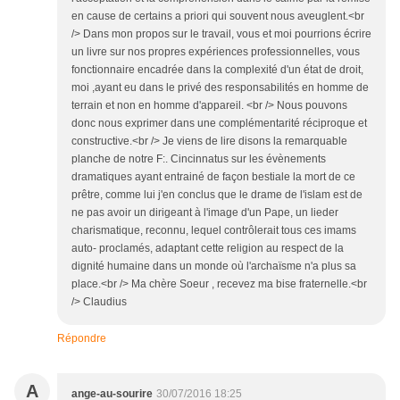
en cause de certains a priori qui souvent nous aveuglent.<br
/> Dans mon propos sur le travail, vous et moi pourrions écrire
un livre sur nos propres expériences professionnelles, vous
fonctionnaire encadrée dans la complexité d'un état de droit,
moi ,ayant eu dans le privé des responsabilités en homme de
terrain et non en homme d'appareil. <br /> Nous pouvons
donc nous exprimer dans une complémentarité réciproque et
constructive.<br /> Je viens de lire disons la remarquable
planche de notre F:. Cincinnatus sur les évènements
dramatiques ayant entrainé de façon bestiale la mort de ce
prêtre, comme lui j'en conclus que le drame de l'islam est de
ne pas avoir un dirigeant à l'image d'un Pape, un lieder
charismatique, reconnu, lequel contrôlerait tous ces imams
auto- proclamés, adaptant cette religion au respect de la
dignité humaine dans un monde où l'archaïsme n'a plus sa
place.<br /> Ma chère Soeur , recevez ma bise fraternelle.<br
/> Claudius
Répondre
A
ange-au-sourire
30/07/2016 18:25