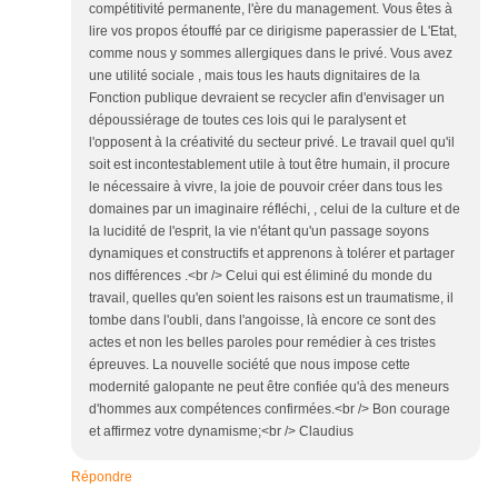
compétitivité permanente, l'ère du management. Vous êtes à
lire vos propos étouffé par ce dirigisme paperassier de L'Etat,
comme nous y sommes allergiques dans le privé. Vous avez
une utilité sociale , mais tous les hauts dignitaires de la
Fonction publique devraient se recycler afin d'envisager un
dépoussiérage de toutes ces lois qui le paralysent et
l'opposent à la créativité du secteur privé. Le travail quel qu'il
soit est incontestablement utile à tout être humain, il procure
le nécessaire à vivre, la joie de pouvoir créer dans tous les
domaines par un imaginaire réfléchi, , celui de la culture et de
la lucidité de l'esprit, la vie n'étant qu'un passage soyons
dynamiques et constructifs et apprenons à tolérer et partager
nos différences .<br /> Celui qui est éliminé du monde du
travail, quelles qu'en soient les raisons est un traumatisme, il
tombe dans l'oubli, dans l'angoisse, là encore ce sont des
actes et non les belles paroles pour remédier à ces tristes
épreuves. La nouvelle société que nous impose cette
modernité galopante ne peut être confiée qu'à des meneurs
d'hommes aux compétences confirmées.<br /> Bon courage
et affirmez votre dynamisme;<br /> Claudius
Répondre