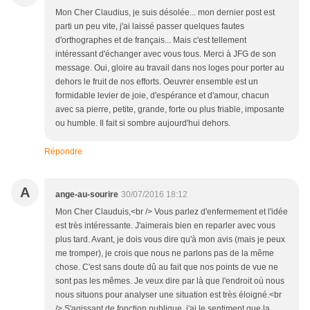
Mon Cher Claudius, je suis désolée... mon dernier post est
parti un peu vite, j'ai laissé passer quelques fautes
d'orthographes et de français... Mais c'est tellement
intéressant d'échanger avec vous tous. Merci à JFG de son
message. Oui, gloire au travail dans nos loges pour porter au
dehors le fruit de nos efforts. Oeuvrer ensemble est un
formidable levier de joie, d'espérance et d'amour, chacun
avec sa pierre, petite, grande, forte ou plus friable, imposante
ou humble. Il fait si sombre aujourd'hui dehors.
Répondre
A
ange-au-sourire
30/07/2016 18:12
Mon Cher Clauduis,<br /> Vous parlez d'enfermement et l'idée
est très intéressante. J'aimerais bien en reparler avec vous
plus tard. Avant, je dois vous dire qu'à mon avis (mais je peux
me tromper), je crois que nous ne parlons pas de la même
chose. C'est sans doute dû au fait que nos points de vue ne
sont pas les mêmes. Je veux dire par là que l'endroit où nous
nous situons pour analyser une situation est très éloigné.<br
/> S'agissant de fonction publique, j'ai le sentiment que la