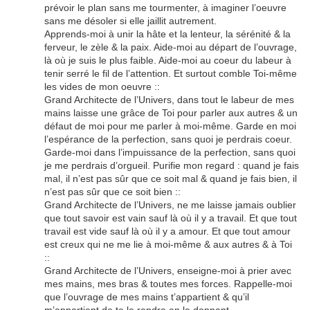
prévoir le plan sans me tourmenter, à imaginer l’oeuvre
sans me désoler si elle jaillit autrement.
Apprends-moi à unir la hâte et la lenteur, la sérénité & la
ferveur, le zèle & la paix. Aide-moi au départ de l’ouvrage,
là où je suis le plus faible. Aide-moi au coeur du labeur à
tenir serré le fil de l’attention. Et surtout comble Toi-même
les vides de mon oeuvre ::
Grand Architecte de l’Univers, dans tout le labeur de mes
mains laisse une grâce de Toi pour parler aux autres & un
défaut de moi pour me parler à moi-même. Garde en moi
l’espérance de la perfection, sans quoi je perdrais coeur.
Garde-moi dans l’impuissance de la perfection, sans quoi
je me perdrais d’orgueil. Purifie mon regard : quand je fais
mal, il n’est pas sûr que ce soit mal & quand je fais bien, il
n’est pas sûr que ce soit bien ::
Grand Architecte de l’Univers, ne me laisse jamais oublier
que tout savoir est vain sauf là où il y a travail. Et que tout
travail est vide sauf là où il y a amour. Et que tout amour
est creux qui ne me lie à moi-même & aux autres & à Toi
::
Grand Architecte de l’Univers, enseigne-moi à prier avec
mes mains, mes bras & toutes mes forces. Rappelle-moi
que l’ouvrage de mes mains t’appartient & qu’il
m’appartient de te le rendre en le donnant.