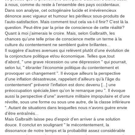
à nous, comme du reste à l’ensemble des pays occidentaux.
Dans son analyse, cet octogénaire lucide et irrévérencieux
dénonce avec vigueur et humour les périlleux sous-produits de
l’auto-satisfaction. Mais comment tout cela va-t-il finir? C’est là la
question. Peut-être par la prise de conscience de cette réalité?
Quant à moi j’aimerais le croire. Mais, selon Galbraith, les
chances qu’une telle prise de conscience mette un terme à la
culture du contentement ne semblent guère brillantes...
Il suggère d’autres avenues qui relèvent plutôt d’une évolution de
la conjoncture politique et/ou économique. Telles que,tout
d’abord, " une grave récession ou une dépression " qui pourrait,
selon lui, " ébranler l’économie politique du contentement et
provoquer un changement ". Il évoque ailleurs la perspective
d’une inflation désastreuse, rappelant d’ailleurs qu’à l’âge du
contentement" prévenir l’inflation est donc devenu [...] une
préoccupation spéciale,bien qu’on le remarque peu ". Il évoque
aussi la perspective d’une" aventure militaire impopulaire et d’une
révolte, sous une forme ou sous une autre, de la classe inférieure
". Autant de situations dans lesquelles nous n’avons guère envie
d’être entraînés...
Mais Galbraith laisse peu d’espoir d’en arriver à une solution
douce. Il conclut en soulignant " le mécontentement, la
dissonance de notre temps et la probabilité assez considérable