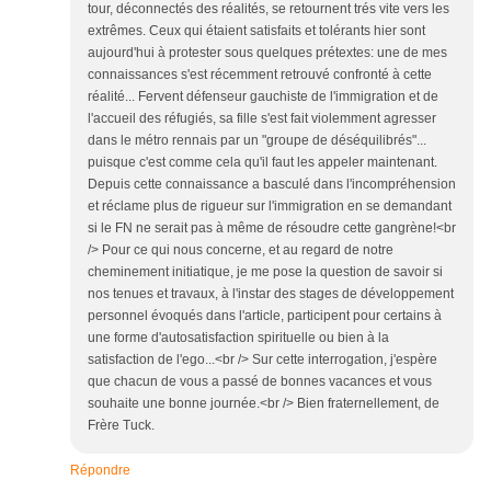
tour, déconnectés des réalités, se retournent trés vite vers les
extrêmes. Ceux qui étaient satisfaits et tolérants hier sont
aujourd'hui à protester sous quelques prétextes: une de mes
connaissances s'est récemment retrouvé confronté à cette
réalité... Fervent défenseur gauchiste de l'immigration et de
l'accueil des réfugiés, sa fille s'est fait violemment agresser
dans le métro rennais par un "groupe de déséquilibrés"...
puisque c'est comme cela qu'il faut les appeler maintenant.
Depuis cette connaissance a basculé dans l'incompréhension
et réclame plus de rigueur sur l'immigration en se demandant
si le FN ne serait pas à même de résoudre cette gangrène!<br
/> Pour ce qui nous concerne, et au regard de notre
cheminement initiatique, je me pose la question de savoir si
nos tenues et travaux, à l'instar des stages de développement
personnel évoqués dans l'article, participent pour certains à
une forme d'autosatisfaction spirituelle ou bien à la
satisfaction de l'ego...<br /> Sur cette interrogation, j'espère
que chacun de vous a passé de bonnes vacances et vous
souhaite une bonne journée.<br /> Bien fraternellement, de
Frère Tuck.
Répondre