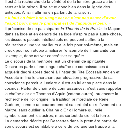
Il est à la recherche de la vérité et de la lumière grâce au bon
sens et à la raison. Il se situe donc bien dans la lignée des
antiques. Ainsi il affirme en parlant de la raison :
« Il faut en faire bon usage car ce n’est pas assez d’avoir
l’esprit bon, mais le principal est de l’appliquer bien. »
Il préconise de ne pas séparer
la Theoria de la Praxis
, le Maçon
dans sa loge et en dehors de sa loge n’aspire pas à autre chose,
les discours pseudo intellectuels ne peuvent suffire à la
réalisation d’une vie meilleurs à la fois pour soi-même, mais en
creux pour son utopie améliorer l’ensemble de l’humanité par
l’exemple, donc activer concrétiser sa quête.
Le discours de la méthode est un chemin de spiritualité,
Descartes parle d’une longue chaîne de connaissances à
acquérir degré après degré à l’instar du Rite Ecossais Ancien et
Accepté in fine le cherchant par élévation progressive de sa
conscience perçoit la lumière qui est en lui et sa place dans le
cosmos. Parler de chaîne de connaissances, n’est sans rappeler
la chaîne d’or de Thomas d’Aquin (catena aurea), ou encore la
recherche de l’or originel, la tradition primordiale de René
Guénon, comme un couronnement sacerdotal un relèvement du
Maître, sans oublier la Chaîne d’Or d’Homère qui relie
symboliquement les astres, mais surtout de ciel et la terre.
La démarche décrite par Descartes dans la première partie de
son discours est semblable à celle du profane qui frappe à la