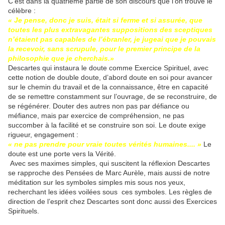
C’est dans la quatrième partie de son discours que l’on trouve le
célèbre :
« Je pense, donc je suis, était si ferme et si assurée, que
toutes les plus extravagantes suppositions des sceptiques
n’étaient pas capables de l’ébranler, je jugeai que je pouvais
la recevoir, sans scrupule, pour le premier principe de la
philosophie que je cherchais.»
Descartes qui instaura le doute comme Exercice Spirituel, avec
cette notion de double doute, d’abord doute en soi pour avancer
sur le chemin du travail et de la connaissance, être en capacité
de se remettre constamment sur l’ouvrage, de se reconstruire, de
se régénérer. Douter des autres non pas par défiance ou
méfiance, mais par exercice de compréhension, ne pas
succomber à la facilité et se construire son soi. Le doute exige
rigueur, engagement :
« ne pas prendre pour vraie toutes vérités humaines.... »
Le
doute est une porte vers la Vérité.
Avec ses maximes simples, qui suscitent la réflexion Descartes
se rapproche des Pensées de Marc Aurèle, mais aussi de notre
méditation sur les symboles simples mis sous nos yeux,
recherchant les idées voilées sous ces symboles. Les règles de
direction de l’esprit chez Descartes sont donc aussi des Exercices
Spirituels.