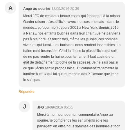
A
Ange-au-sourire
18/09/2016 20:39
Merci JFG de ces deux beaux textes qui font appel à la raison.
Garder raison : c'est difficile, avec tous ces attentats... dans le
monde... et (pour moi) depuis 2001 à New York, depuis 2015
à Paris... nos enfants touchés dans leur chair... Je ne parviens
pas à plaindre les terroristes, même les jeunes, ces bombes
vivantes qui tuent...Les barbares nous rendent insensibles. La
haine rend insensible. C'est la chose la plus difficile qui soit,
de ne pas rendre la haine pour la haine. Il faut atteindre un
état de détachement proche de la sagesse. Je ne sais pas si
ce que j'écris sert le propos initial. Et comment transmettre la
lumière à ceux qui lui qui tournent le dos ? J'avoue que je ne
le sais pas.
Répondre
J
JFG
19/09/2016 05:51
Merci à mon tour pour ton commentaire Ange au
sourire, je comprends tes sentiments et je les
partagent en effet, nous sommes des hommes et non