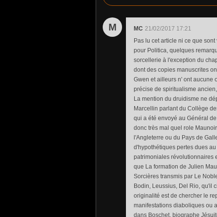
M
MC
21/02/2017 17:21
Pas lu cet article ni ce que son
pour Politica, quelques remarque
sorcellerie à l'exception du cha
dont des copies manuscrites ont
Gwen et ailleurs n' ont aucune o
précise de spiritualisme ancien,
La mention du druidisme ne dé
Marcellin parlant du Collège des
qui a été envoyé au Général de l
donc très mal quel role Maunoir
l'Angleterre ou du Pays de Gall
d'hypothétiques pertes dues au d
patrimoniales révolutionnaires e
que La formation de Julien Maun
Sorcières transmis par Le Noblet
Bodin, Leussius, Del Rio, qu'il 
originalité est de chercher le r
manifestations diaboliques ou aut
dans Boschet, biographe Jésuite