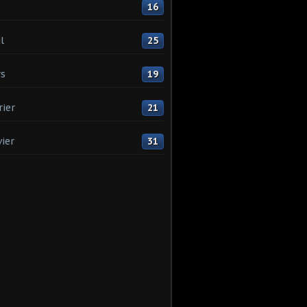
16
l
25
s
19
rier
21
vier
31