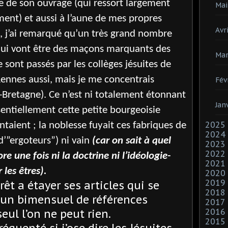
ture de son ouvrage (qui ressort largement
Mai
ment) et aussi à l’aune de mes propres
Avri
s, j’ai remarqué qu’un très grand nombre
qui vont être des maçons marquants des
Mar
sont passés par les collèges jésuites de
Rennes aussi, mais je me concentrais
Fév
-Bretagne). Ce n’est ni totalement étonnant
Jan
ssentiellement cette petite bourgeoisie
2025
aient ; la noblesse fuyait ces fabriques de
2024
d’”ergoteurs”) ni vain
(car on sait à quel
2023
2022
e une fois ni la doctrine ni l’idéologie-
2021
les êtres).
2020
2019
rêt a étayer ses articles qui se
2018
 un bimensuel de références
2017
2016
eul l’on ne peut rien.
2015