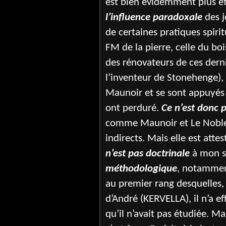
est bien évidemment plus étay
l’influence paradoxale
des j
de certaines pratiques spiri
FM de la pierre, celle du boi
des rénovateurs de ces dern
l’inventeur de Stonehenge),
Maunoir et se sont appuyés 
ont perduré.
Ce n’est donc 
comme Maunoir et Le Nobletz
indirects. Mais elle est atte
n’est pas doctrinale
à mon s
méthodologique
, notamme
au premier rang desquelles, 
d’André (KERVELLA), il n’a e
qu’il n’avait pas étudiée. Mai