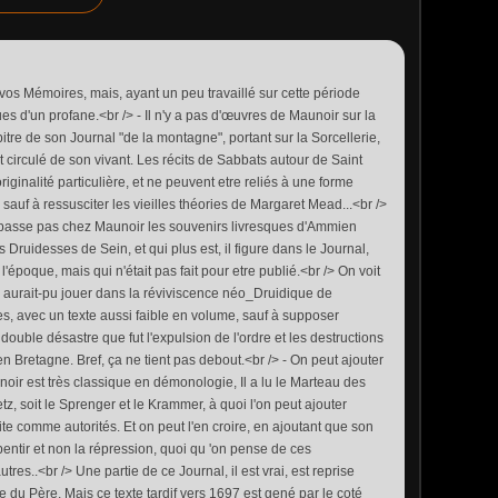
t vos Mémoires, mais, ayant un peu travaillé sur cette période
s d'un profane.<br /> - Il n'y a pas d'œuvres de Maunoir sur la
pitre de son Journal "de la montagne", portant sur la Sorcellerie,
 circulé de son vivant. Les récits de Sabbats autour de Saint
riginalité particulière, et ne peuvent etre reliés à une forme
 sauf à ressusciter les vieilles théories de Margaret Mead...<br />
passe pas chez Maunoir les souvenirs livresques d'Ammien
 Druidesses de Sein, et qui plus est, il figure dans le Journal,
'époque, mais qui n'était pas fait pour etre publié.<br /> On voit
 aurait-pu jouer dans la réviviscence néo_Druidique de
es, avec un texte aussi faible en volume, sauf à supposer
ouble désastre que fut l'expulsion de l'ordre et les destructions
n Bretagne. Bref, ça ne tient pas debout.<br /> - On peut ajouter
oir est très classique en démonologie, Il a lu le Marteau des
z, soit le Sprenger et le Krammer, à quoi l'on peut ajouter
cite comme autorités. Et on peut l'en croire, en ajoutant que son
epentir et non la répression, quoi qu 'on pense de ces
res..<br /> Une partie de ce Journal, il est vrai, est reprise
 du Père, Mais ce texte tardif vers 1697 est gené par le coté