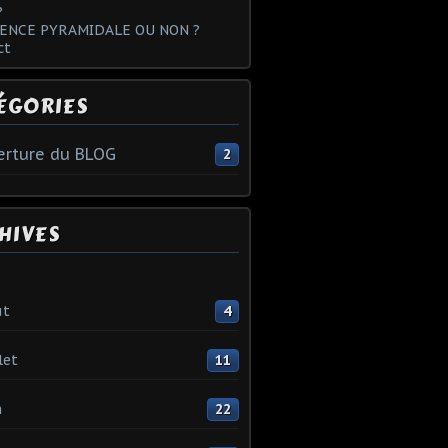
?
ENCE PYRAMIDALE OU NON ?
ct
ÉGORIES
rture du BLOG
2
HIVES
ût
4
let
11
n
22