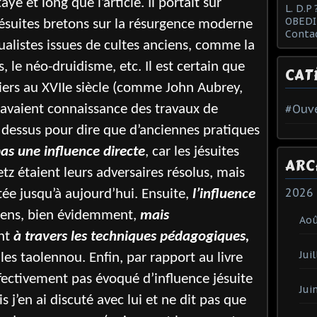
é et long que l’article. Il portait sur
L. D.P 
OBEDI
ésuites bretons sur la résurgence moderne
Conta
tualistes issues de cultes anciens, comme la
s, le néo-druidisme, etc. Il est certain que
CAT
iers au XVIIe siècle (comme John Aubrey,
#Ouve
 avaient connaissance des travaux de
dessus pour dire que d’anciennes pratiques
pas une
influence directe
, car les jésuites
ARC
 étaient leurs adversaires résolus, mais
2026
stée jusqu’à aujourd’hui. Ensuite,
l’influence
ens, bien évidemment,
mais
Ao
nt
à travers les techniques pédagogiques,
Juil
les taolennou. Enfin, par rapport au livre
ffectivement pas évoqué d’influence jésuite
Jui
s j’en ai discuté avec lui et ne dit pas que