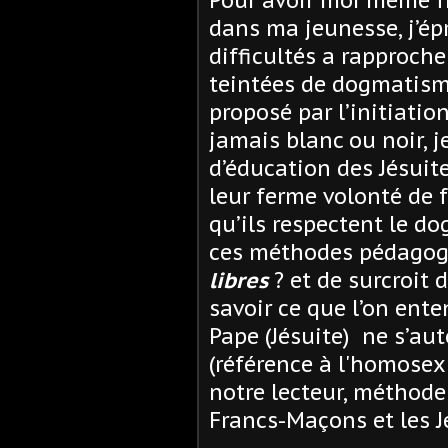
Pour avoir moi même fré
dans ma jeunesse, j’é
difficultés a rapproch
teintées de dogmatisme
proposé par l’initiati
jamais blanc ou noir, 
d’éducation des Jésuit
leur ferme volonté de
qu’ils respectent le 
ces méthodes pédagogi
libres
? et de surcroit 
savoir ce que l’on en
Pape (Jésuite) ne s’au
(référence à l'homosexu
notre lecteur, méthode
Francs-Maçons et les Jé