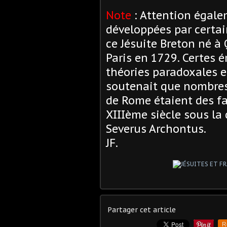
Note
: Attention égal
développées par certa
ce Jésuite Breton né à
Paris en 1729. Certes 
théories paradoxales et
soutenait que nombres 
de Rome étaient des f
XIIIème siècle sous la 
Severus Archontus.
JF.
Partager cet article
R