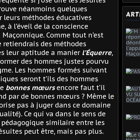
quenté si j’ose dire les Jésuites
prouve néanmoins quelques
ART
er leurs méthodes éducatives
, à l’éveil de la conscience
on Maçonnique. Comme tout n’est
je retiendrais des méthodes
es leur aptitude a manier
l’Équerre
,
 former des hommes justes pourvu
dogme. Les hommes formés suivant
ques seront t’ils des hommes
de
bonnes mœurs
encore faut t’il
tend par de bonnes mœurs ? Même le
torise pas à juger dans ce domaine
alité). Ce qui va dans le sens de
 pédagogique similaire entre les
suites peut être, mais pas plus.