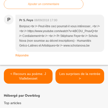
Ajouter un commentaire
P
Pr S. Feye
08/09/2018 17:00
Bonjour,<br /> Peut-être ceci pourrait-il vous intéresser...<br />
<br /> https://www.youtube.com/watch?v=kBCDU_PnavQ<br
/> Cordialement<br /> <br /> Pr Stéphane Feye<br /> Schola
Nova (non soumise au décret inscriptions) - Humanités
Gréco-Latines et Artistiques<br /> www.scholanova.be
Répondre
< Recours au poème. J
Les surprises de la rentrée
Viallebesset
>
Hébergé par Overblog
Top articles