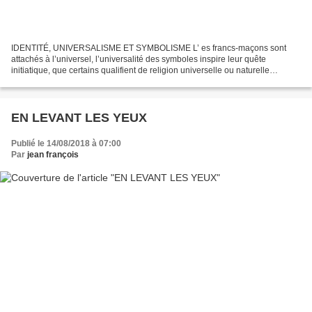
IDENTITÉ, UNIVERSALISME ET SYMBOLISME L’ es francs-maçons sont
attachés à l’universel, l’universalité des symboles inspire leur quête
initiatique, que certains qualifient de religion universelle ou naturelle
adogmatique, religion s’entendant au sens premier...
EN LEVANT LES YEUX
Publié le 14/08/2018 à 07:00
Par
jean françois