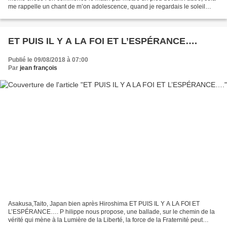
me rappelle un chant de m’on adolescence, quand je regardais le soleil
monter au-dessus du Mont Cinto en Corse, rougir...
ET PUIS IL Y A LA FOI ET L’ESPÉRANCE….
Publié le 09/08/2018 à 07:00
Par
jean françois
Asakusa,Taito, Japan bien après Hiroshima ET PUIS IL Y A LA FOI ET
L’ESPÉRANCE…. P hilippe nous propose, une ballade, sur le chemin de la
vérité qui mène à la Lumière de la Liberté, la force de la Fraternité peut