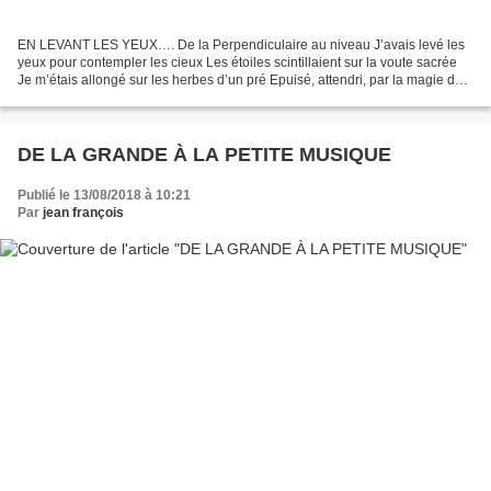
EN LEVANT LES YEUX…. De la Perpendiculaire au niveau J’avais levé les
yeux pour contempler les cieux Les étoiles scintillaient sur la voute sacrée
Je m’étais allongé sur les herbes d’un pré Epuisé, attendri, par la magie du
lieu Avais-je à cet instant...
DE LA GRANDE À LA PETITE MUSIQUE
Publié le 13/08/2018 à 10:21
Par
jean françois