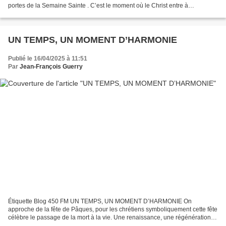
portes de la Semaine Sainte . C’est le moment où le Christ entre à
Jérusalem, acclamé par la foule brandissant...
UN TEMPS, UN MOMENT D’HARMONIE
Publié le 16/04/2025 à 11:51
Par
Jean-François Guerry
Étiquette Blog 450 FM UN TEMPS, UN MOMENT D’HARMONIE On
approche de la fête de Pâques, pour les chrétiens symboliquement cette fête
célèbre le passage de la mort à la vie. Une renaissance, une régénération,
qui doit apporter la joie dans les cœurs, symbolisée...