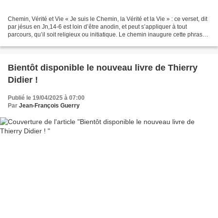
Chemin, Vérité et Vie « Je suis le Chemin, la Vérité et la Vie » : ce verset, dit
par jésus en Jn,14-6 est loin d’être anodin, et peut s’appliquer à tout
parcours, qu’il soit religieux ou initiatique. Le chemin inaugure cette phrase,
en préséance de ces...
Bientôt disponible le nouveau livre de Thierry
Didier !
Publié le 19/04/2025 à 07:00
Par
Jean-François Guerry