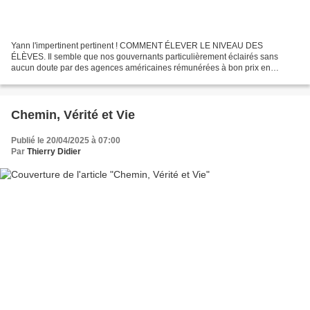
Yann l'impertinent pertinent ! COMMENT ÉLEVER LE NIVEAU DES
ÉLÈVES. Il semble que nos gouvernants particulièrement éclairés sans
aucun doute par des agences américaines rémunérées à bon prix en
période de restriction de nos dépenses ! Parce que bien sûr...
Chemin, Vérité et Vie
Publié le 20/04/2025 à 07:00
Par
Thierry Didier