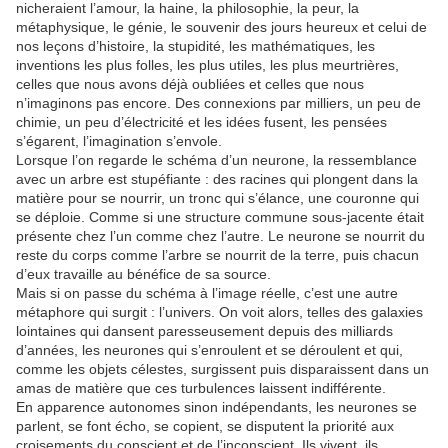
nicheraient l’amour, la haine, la philosophie, la peur, la
métaphysique, le génie, le souvenir des jours heureux et celui de
nos leçons d’histoire, la stupidité, les mathématiques, les
inventions les plus folles, les plus utiles, les plus meurtrières,
celles que nous avons déjà oubliées et celles que nous
n’imaginons pas encore. Des connexions par milliers, un peu de
chimie, un peu d’électricité et les idées fusent, les pensées
s’égarent, l’imagination s’envole.
Lorsque l’on regarde le schéma d’un neurone, la ressemblance
avec un arbre est stupéfiante : des racines qui plongent dans la
matière pour se nourrir, un tronc qui s’élance, une couronne qui
se déploie. Comme si une structure commune sous-jacente était
présente chez l’un comme chez l’autre. Le neurone se nourrit du
reste du corps comme l’arbre se nourrit de la terre, puis chacun
d’eux travaille au bénéfice de sa source.
Mais si on passe du schéma à l’image réelle, c’est une autre
métaphore qui surgit : l’univers. On voit alors, telles des galaxies
lointaines qui dansent paresseusement depuis des milliards
d’années, les neurones qui s’enroulent et se déroulent et qui,
comme les objets célestes, surgissent puis disparaissent dans un
amas de matière que ces turbulences laissent indifférente.
En apparence autonomes sinon indépendants, les neurones se
parlent, se font écho, se copient, se disputent la priorité aux
croisements du conscient et de l’inconscient. Ils vivent, ils