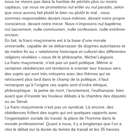
nous ne vivons pas dans la hantise de péchés plus ou moins
capitaux, car nous ne promettons nul enfer ou nul paradis, selon
que nous aurons fait plutôt le bien ou plutôt le mal ; nous
sommes responsables devant nous-mêmes, devant notre propre
conscience, devant notre miroir. Nous n’imposons nul baptême,
nul sacrement, nulle communion, nulle confession, nulle extrême-
onction.
En fait, la franc-maçonnerie est à la base d’une morale
universelle, capable de se débarrasser de dogmes autoritaires et
de mettre fin au
« relativisme historique et culturel des différentes
religions révélées »
,nous dit le philosophe, Michel Liégeois.
La franc-maçonnerie, n’est pas un parti politique. Même si
certaines obédiences ont tendance à orienter leur travaux vers
des sujets qui sont très mitoyens avec des thèmes qui se
retrouvent plus tard dans le champ de la politique, il faut
remarquer qu’à l’origine ces sujets sont d’ordre éthique,
philosophique : la peine de mort, l’avortement, l’euthanasie, bien
avant que d’investir les houleux débats à la chambre des députés
ou au Sénat.
La franc-maçonnerie n’est pas un syndicat. Là encore, des
obédiences frôlent des sujets qui ont quelques rapports avec
l’organisation sociale du travail, la place de l’homme dans le
monde professionnel. Quant à nous, il y a longtemps que l’on a
clos le débat sur la durée du temps de travail et les 35 heures,