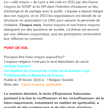
Le « café maçon » de Lyon a été créé en 2011 par des francs
maçons du GODF et du DH dans l’intention d’instaurer un lieu
d’échange et de partage avec le public. L’équipe a depuis intégré
des non maçons, et en 2013 les organisateurs ont décidé de se
structurer en association Loi 1901 pour assurer la pérennité de
l’initiative.
Chaque mois
, francs maçons et non-francs maçons
dialoguent sur des questions de société. Le thème est amorcé
par une réflexion maçonnique, puis les participants construisent
leur réflexion en commun.
POINT DE VUE.
Pourquoi être franc-maçon aujourd’hui?
L’espace religieux n’est pas le seul dépositaire du sacré
Jérôme Touzalin
est membre du Conseil de l’ordre de la Grande Loge
Traditionnelle et Moderne de France.
Publié le 29 février 2016 à : / Religion Société
Mots-clés :
francs-maçons
,
spiritualité
La semaine dernière, le texte d'Esperanza Galouzeau
pointant à la fois la «suffisance» et les «insuffisances» de la
franc-maçonnerie, notamment en matière de spiritualité, a
suscité de très nombreuses et de très vives réactions.