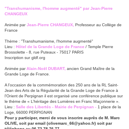
"Transhumanisme, l'homme augmenté" par Jean-Pierre
CHANGEUX
Animée par
Jean-Pierre CHANGEUX,
Professeur au Collège de
France
Thème : "Transhumanisme, l'homme augmenté"
Lieu :
Hôtel de la Grande Loge de France
/ Temple Pierre
Brossolette - 8, rue Puteaux - 75017 PARIS
Inscription sur gldf.org
Animée par
Alain-Noël DUBART,
ancien Grand Maître de la
Grande Loge de France.
A l'occasion de la commémoration des 250 ans de la RL Saint-
Jean des Arts de la Régularité de la Grande Loge de France à
l'Orient de Perpignan il est organisé une conférence publique sur
le thème de « L’héritage des Lumières en Franc Maçonnerie ».
Lieu :
Salle des Libertés - Mairie de Perpignan -
1 place de la
Loge, 66000 PERPIGNAN
Pour y participer, merci de vous inscrire auprès de M. Marc
OLIVE, soit par email (olivemarc_66@yahoo.fr) soit par
téléphone au 06 72 78 76 77.