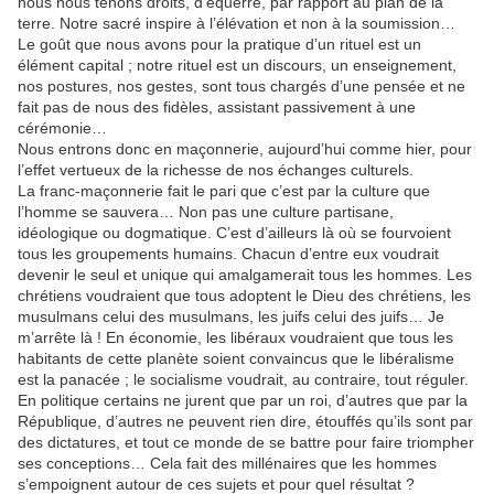
nous nous tenons droits, d’équerre, par rapport au plan de la
terre. Notre sacré inspire à l’élévation et non à la soumission…
Le goût que nous avons pour la pratique d’un rituel est un
élément capital ; notre rituel est un discours, un enseignement,
nos postures, nos gestes, sont tous chargés d’une pensée et ne
fait pas de nous des fidèles, assistant passivement à une
cérémonie…
Nous entrons donc en maçonnerie, aujourd’hui comme hier, pour
l’effet vertueux de la richesse de nos échanges culturels.
La franc-maçonnerie fait le pari que c’est par la culture que
l’homme se sauvera… Non pas une culture partisane,
idéologique ou dogmatique. C’est d’ailleurs là où se fourvoient
tous les groupements humains. Chacun d’entre eux voudrait
devenir le seul et unique qui amalgamerait tous les hommes. Les
chrétiens voudraient que tous adoptent le Dieu des chrétiens, les
musulmans celui des musulmans, les juifs celui des juifs… Je
m’arrête là ! En économie, les libéraux voudraient que tous les
habitants de cette planète soient convaincus que le libéralisme
est la panacée ; le socialisme voudrait, au contraire, tout réguler.
En politique certains ne jurent que par un roi, d’autres que par la
République, d’autres ne peuvent rien dire, étouffés qu’ils sont par
des dictatures, et tout ce monde de se battre pour faire triompher
ses conceptions… Cela fait des millénaires que les hommes
s’empoignent autour de ces sujets et pour quel résultat ?