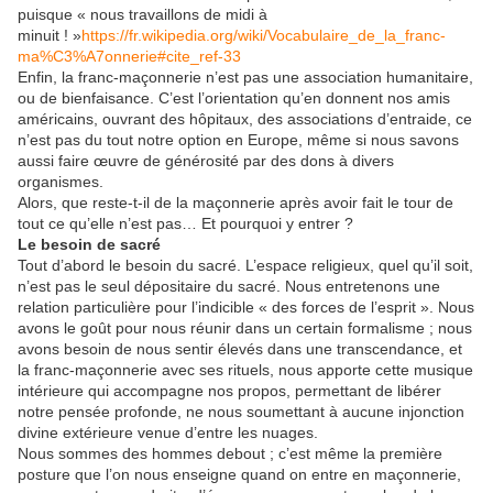
puisque « nous travaillons de midi à
minuit ! »
https://fr.wikipedia.org/wiki/Vocabulaire_de_la_franc-
ma%C3%A7onnerie#cite_ref-33
Enfin, la franc-maçonnerie n’est pas une association humanitaire,
ou de bienfaisance. C’est l’orientation qu’en donnent nos amis
américains, ouvrant des hôpitaux, des associations d’entraide, ce
n’est pas du tout notre option en Europe, même si nous savons
aussi faire œuvre de générosité par des dons à divers
organismes.
Alors, que reste-t-il de la maçonnerie après avoir fait le tour de
tout ce qu’elle n’est pas… Et pourquoi y entrer ?
Le besoin de sacré
Tout d’abord le besoin du sacré. L’espace religieux, quel qu’il soit,
n’est pas le seul dépositaire du sacré. Nous entretenons une
relation particulière pour l’indicible « des forces de l’esprit ». Nous
avons le goût pour nous réunir dans un certain formalisme ; nous
avons besoin de nous sentir élevés dans une transcendance, et
la franc-maçonnerie avec ses rituels, nous apporte cette musique
intérieure qui accompagne nos propos, permettant de libérer
notre pensée profonde, ne nous soumettant à aucune injonction
divine extérieure venue d’entre les nuages.
Nous sommes des hommes debout ; c’est même la première
posture que l’on nous enseigne quand on entre en maçonnerie,