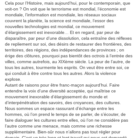
Cela pour l’Histoire, mais aujourd’hui, pour le contemporain, que
voit-on ? On voit que le terrorisme est mondial, l’économie est
mondiale, l’information est mondiale, les réseaux sociaux
couvrent la planète, la science est mondiale, l’essor des
nouvelles technologies est mondial, ce mouvement
d’élargissement est inexorable… Et en regard, par peur de
disparaître, par peur d’une dissolution, cela entraîne des réflexes
de repliement sur soi, des désirs de restaurer des frontières, des
territoires, des régions, des indépendances de provinces ; on
érige des clôtures, pourquoi pas bientôt des octrois à l’entrée des
villes, comme autrefois, au XIXème siècle. La peur de l’autre, de
tous les autres, tourmente les esprits. On veut être entre soi, ce
qui conduit à être contre tous les autres. Alors la violence
explose.
Autant de raisons pour être franc-maçon aujourd’hui. Faire
entendre la voix d’une diversité acceptée, qui maîtrise ce
mouvement inexorable d’élargissement du monde et
d’interpénétration des savoirs, des croyances, des cultures.
Nous sommes un espace rassurant d’échange entre les
hommes, où l’on prend le temps de se parler, de s’écouter, de
faire dialoguer les cultures entre elles, où l’on ne considère pas
l’autre comme une menace, mais comme une richesse
supplémentaire. Bien-sûr nous n’allons pas tout régler pour
demain. C’est un très long et lent travail qui nous est demandé…