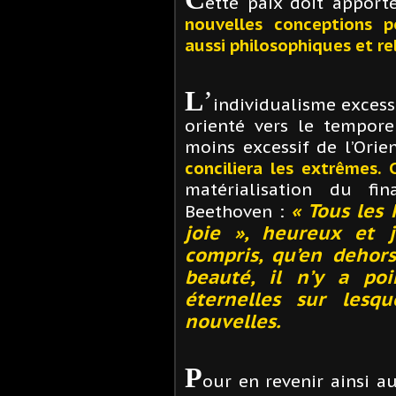
ette paix doit apport
nouvelles conceptions po
aussi philosophiques et re
L
’
individualisme excess
orienté vers le tempore
moins excessif de l’Orie
conciliera les extrêmes. 
matérialisation du f
« Tous les
Beethoven :
joie », heureux et j
compris, qu’en dehors
beauté, il n’y a poi
éternelles sur lesqu
nouvelles.
P
our en revenir ainsi a