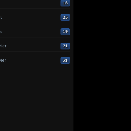
16
l
25
s
19
rier
21
vier
31