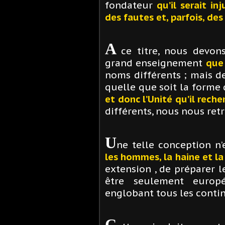
fondateur
qu’il serait i
des fautes et, parfois, de
A
ce titre, nous devon
grand enseignement
que 
noms différents ; mais de
quelle que soit la forme d
et donc l’Unité qu’il reche
différents, nous nous ret
U
ne telle conception n’
les hommes, la haine et l
extension , de préparer l
être seulement europ
englobant tous les contin
C