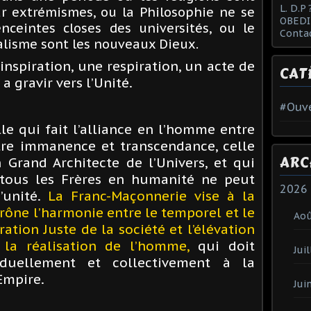
L. D.P 
ur extrémismes, ou la Philosophie ne se
OBEDI
ceintes closes des universités, ou le
Conta
ualisme sont les nouveaux Dieux.
inspiration, une respiration, un acte de
CAT
a gravir vers l’Unité.
#Ouve
le qui fait l’alliance en l’homme entre
entre immanence et transcendance, celle
ARC
 Grand Architecte de l’Univers, et qui
 tous les Frères en humanité ne peut
2026
’unité.
La Franc-Maçonnerie vise à la
rône l’harmonie entre le temporel et le
Ao
tration Juste de la société et l’élévation
à la réalisation de l’homme,
qui doit
Juil
iduellement et collectivement à la
Empire.
Jui