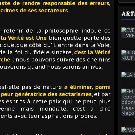
njuste de rendre responsable des erreurs,
s crimes de ses sectateurs
.
ART
s retenir de la philosophie indoue ce
la Vérité est Une
bien quelle porte des
 quelque côté qu’il entre dans la Voie,
e la foi du fidèle sincère,
c’est la Vérité
rche
; nous pouvons suivre des chemins
rouverons quand nous serons arrivés.
est-elle pas de nature
a éliminer, parmi
a peur génératrice des sectarismes
, et par
es esprits à cette paix qui ne peut plus
éenne mais mondiale, c’est à dire
ents avec leur aspirations propres.