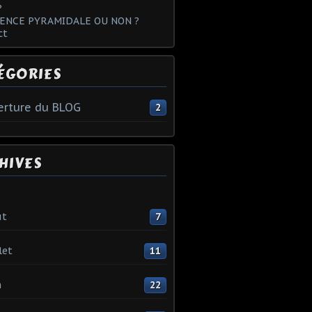
?
ENCE PYRAMIDALE OU NON ?
ct
ÉGORIES
rture du BLOG
2
HIVES
ût
7
let
11
n
22