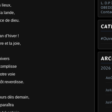
L. D.P 
 lieux,
OBEDI
Conta
la lande,
ace de dieu.
CAT
n d’hiver !
#Ouve
e et la joie,
ARC
nivers
ccomplisse
2026
otre voie
Ao
tôt reverdisse.
Juil
jours dès demain,
Jui
paraîtra