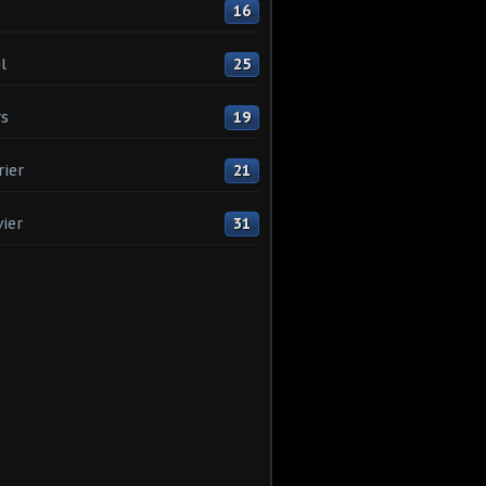
16
l
25
s
19
rier
21
vier
31