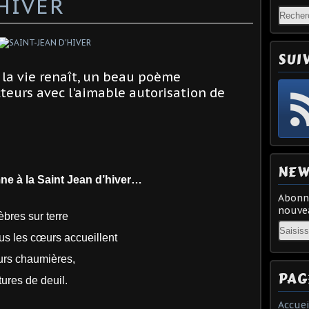
'HIVER
SUI
, la vie renaît, un beau poème
teurs avec l'aimable autorisation de
NEW
la Saint Jean d’hiver…
Abonne
nouvea
èbres sur terre
Email
us les cœurs accueillent
eurs chaumières,
PAG
ures de deuil.
Accuei