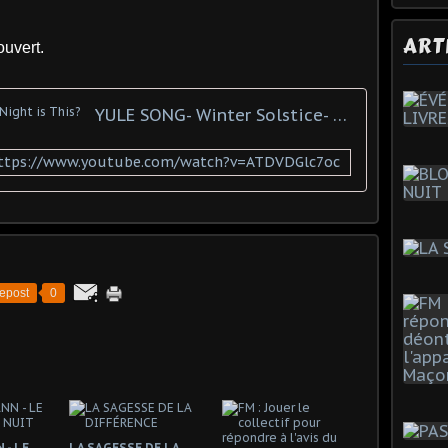
ART
rt.
YULE SONG- Winter Solstice- What Night is This?
ttps://www.youtube.com/watch?v=ATDVDGlc7oc
epost
0
 - LE
LA SAGESSE DE LA