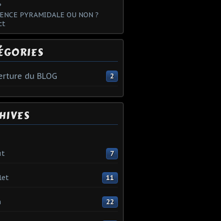
?
ENCE PYRAMIDALE OU NON ?
ct
ÉGORIES
rture du BLOG
2
HIVES
ût
7
let
11
n
22