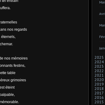
 tel entrain
Mai
uffera.
Avri
raternelles
Mar
dans nos regards
 éternels,
Fév
uchemar.
Jan
2025
 de nos mémoires
2024
nnants festins,
2023
2022
ette table
2021
2020
éreux grimoires
2019
est éteint
2018
2017
palpable,
2016
2015
 mémorable.