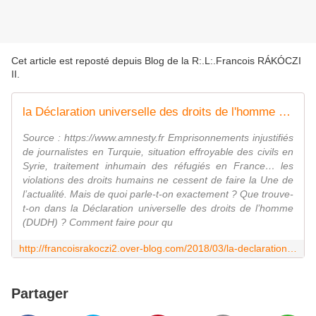
Cet article est reposté depuis
Blog de la R:.L:.Francois RÁKÓCZI
II
.
la Déclaration universelle des droits de l'homme - vidéo explicative de Amnesty international
Source : https://www.amnesty.fr Emprisonnements injustifiés
de journalistes en Turquie, situation effroyable des civils en
Syrie, traitement inhumain des réfugiés en France… les
violations des droits humains ne cessent de faire la Une de
l’actualité. Mais de quoi parle-t-on exactement ? Que trouve-
t-on dans la Déclaration universelle des droits de l’homme
(DUDH) ? Comment faire pour qu
http://francoisrakoczi2.over-blog.com/2018/03/la-declaration-universelle-des-droits-de-l-homme-video-explicative-de-amnesty-international.html
Partager