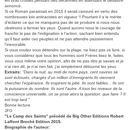
les bras croisés pendant des décennies en attendant le désastre
annoncé.
Si ce Roman paraissait en 2015 il serait censuré en vertu des
nombreuses lois antiracistes en vigueur !! Pourtant il a le mérite
d'éclairer ce qui ne manquera pas de se produire si nous nous
obstinons a fermer les yeux. Quand aurons nous le courage de
franchir le pas de l'indignation à l'action, sachant bien entendu
qu'il faut aider ces peuples et ne pas attendre passivement
l'inexorable.
Si vous voulez vous détendre sur la plage, ne lisez pas ce livre, si
vous considérez que tous les hommes sont Frères lisez le, faites
vous vous même votre opinion, afin de ne pas dire je savais et je
n'ai rien dit, je n'ai rien fait, j'ai simplement détourné les yeux.
Extraits:
"Dans la nuit, au midi de notre pays, cent navires se
sont échoués, chargés d'un million d'immigrants.Ils viennent
chercher l'espérance. Ils inspirent la pitié. Ils sont faibles... Ils ont
la puissance du nombre. Ils sont l'autre. A tous les niveaux de la
conscience universelle, on se pose alors la question: que faire ? Il
est trop tard."
Bonne lecture.
JFG
"Le Camp des Saints" précédé de Big Other Editions Robert
Laffont Broché Edition 2015.
Biographie de l'auteur: