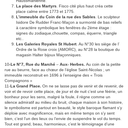
Haussmanienne.
La place des Martyrs
. Fisco cité plus haut créa cette
place calme entre 1773 et 1775.
L’immeuble du Coin de la rue des Sables
. Le sculpteur
Isidore De Rudder Franc-Maçon a surmonté de bas reliefs
à caractère symbolique les fenêtres du 2ème étage :
signes du zodiaque,chouette, compas, équerre, triangle
etc..
Les Galeries Royales St Hubert
. Au N°30 les siège de l’
Ordre de la Rose croix (AMORC), au N°28 la boutique du
magasin Halter bijoux Maçonniques.
10
-Le N°7, Rue du Marché
–
Aux- Herbes.
Au coin de la petite
rue au beurre, face au chœur de l’église Saint-Nicolas ; un
immeuble reconstruit en 1696 à l’enseigne des « Trois
Compagnons »
11-
La Grand Place.
On ne se lasse pas de venir et de revenir, de
voir et de revoir cette place, de jour et de nuit c’est une féérie, un
bonheur pour les sens, malgré la foule, il règne comme un
silence admiratif au milieu du bruit, chaque maison à son histoire,
le symbolisme est partout en beauté, le style baroque flamant s’y
déploie avec magnificence, mais en même temps on s’y sent
bien, c’est l’un des lieux ou l’envie de suspendre le vol du temps.
Tout est grand, beau, harmonieux, c’est le témoignage d’une