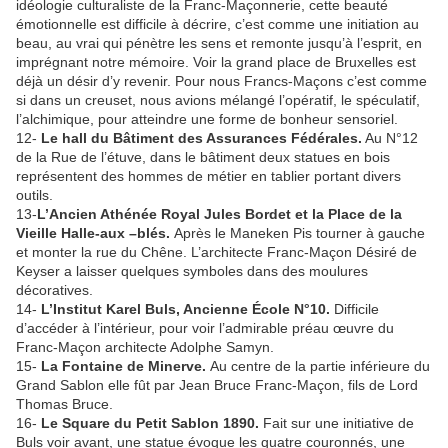
idéologie culturaliste de la Franc-Maçonnerie, cette beauté
émotionnelle est difficile à décrire, c’est comme une initiation au
beau, au vrai qui pénètre les sens et remonte jusqu’à l’esprit, en
imprégnant notre mémoire. Voir la grand place de Bruxelles est
déjà un désir d’y revenir. Pour nous Francs-Maçons c’est comme
si dans un creuset, nous avions mélangé l’opératif, le spéculatif,
l’alchimique, pour atteindre une forme de bonheur sensoriel.
12-
Le hall du Bâtiment des Assurances Fédérales.
Au N°12
de la Rue de l’étuve, dans le bâtiment deux statues en bois
représentent des hommes de métier en tablier portant divers
outils.
13-
L’Ancien Athénée Royal Jules Bordet et la Place de la
Vieille Halle-aux –blés.
Après le Maneken Pis tourner à gauche
et monter la rue du Chêne. L’architecte Franc-Maçon Désiré de
Keyser a laisser quelques symboles dans des moulures
décoratives.
14-
L’Institut Karel Buls, Ancienne École N°10.
Difficile
d’accéder à l’intérieur, pour voir l’admirable préau œuvre du
Franc-Maçon architecte Adolphe Samyn.
15-
La Fontaine de Minerve.
Au centre de la partie inférieure du
Grand Sablon elle fût par Jean Bruce Franc-Maçon, fils de Lord
Thomas Bruce.
16-
Le Square du Petit Sablon 1890.
Fait sur une initiative de
Buls voir avant, une statue évoque les quatre couronnés, une