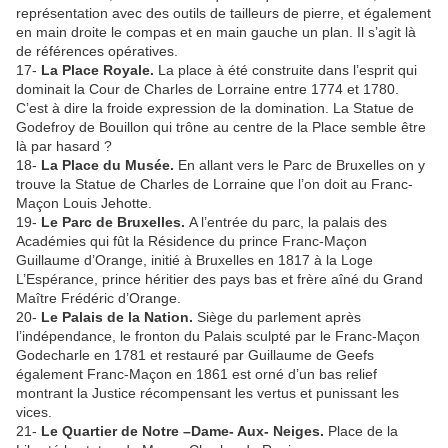
représentation avec des outils de tailleurs de pierre, et également
en main droite le compas et en main gauche un plan. Il s’agit là
de références opératives.
17-
La Place Royale.
La place à été construite dans l’esprit qui
dominait la Cour de Charles de Lorraine entre 1774 et 1780.
C’est à dire la froide expression de la domination. La Statue de
Godefroy de Bouillon qui trône au centre de la Place semble être
là par hasard ?
18-
La Place du Musée.
En allant vers le Parc de Bruxelles on y
trouve la Statue de Charles de Lorraine que l’on doit au Franc-
Maçon Louis Jehotte.
19-
Le Parc de Bruxelles.
A l’entrée du parc, la palais des
Académies qui fût la Résidence du prince Franc-Maçon
Guillaume d’Orange, initié à Bruxelles en 1817 à la Loge
L’Espérance, prince héritier des pays bas et frère aîné du Grand
Maître Frédéric d’Orange.
20-
Le Palais de la Nation.
Siège du parlement après
l’indépendance, le fronton du Palais sculpté par le Franc-Maçon
Godecharle en 1781 et restauré par Guillaume de Geefs
également Franc-Maçon en 1861 est orné d’un bas relief
montrant la Justice récompensant les vertus et punissant les
vices.
21-
Le Quartier de Notre –Dame- Aux- Neiges.
Place de la