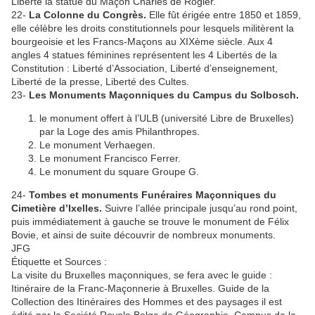
Liberté la statue du Maçon Charles de Rogier.
22-
La Colonne du Congrès.
Elle fût érigée entre 1850 et 1859,
elle célèbre les droits constitutionnels pour lesquels militèrent la
bourgeoisie et les Francs-Maçons au XIXème siècle. Aux 4
angles 4 statues féminines représentent les 4 Libertés de la
Constitution : Liberté d’Association, Liberté d’enseignement,
Liberté de la presse, Liberté des Cultes.
23-
Les Monuments Maçonniques du Campus du Solbosch.
le monument offert à l’ULB (université Libre de Bruxelles)
par la Loge des amis Philanthropes.
Le monument Verhaegen.
Le monument Francisco Ferrer.
Le monument du square Groupe G.
24-
Tombes et monuments Funéraires Maçonniques du
Cimetière d’Ixelles.
Suivre l’allée principale jusqu’au rond point,
puis immédiatement à gauche se trouve le monument de Félix
Bovie, et ainsi de suite découvrir de nombreux monuments.
JFG
Étiquette et Sources :
La visite du Bruxelles maçonniques, se fera avec le guide :
Itinéraire de la Franc-Maçonnerie à Bruxelles. Guide de la
Collection des Itinéraires des Hommes et des paysages il est