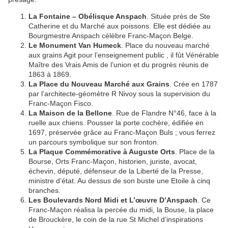
La Fontaine – Obélisque Anspach
. Située près de Ste
Catherine et du Marché aux poissons. Elle est dédiée au
Bourgmestre Anspach célèbre Franc-Maçon Belge.
Le Monument Van Humeck
. Place du nouveau marché
aux grains Agit pour l’enseignement public , il fût Vénérable
Maître des Vrais Amis de l’union et du progrès réunis de
1863 à 1869.
La Place du Nouveau Marché aux Grains
. Crée en 1787
par l’architecte-géomètre R Nivoy sous la supervision du
Franc-Maçon Fisco.
La Maison de la Bellone
. Rue de Flandre N°46, face à la
ruelle aux chiens. Pousser la porte cochère, édifiée en
1697, préservée grâce au Franc-Maçon Buls ; vous ferrez
un parcours symbolique sur son fronton.
La Plaque Commémorative à Auguste Orts
. Place de la
Bourse, Orts Franc-Maçon, historien, juriste, avocat,
échevin, député, défenseur de la Liberté de la Presse,
ministre d’état. Au dessus de son buste une Etoile à cinq
branches.
Les Boulevards Nord Midi et L’œuvre D’Anspach
. Ce
Franc-Maçon réalisa la percée du midi, la Bouse, la place
de Brouckère, le coin de la rue St Michel d’inspirations