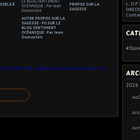
L. D.P 
SIBLE À
PROPOS SUR LA
SAGESSE
OBEDI
Conta
AUTRE PROPOS SUR LA
SAGESSE - VU SUR LE
BLOG SENTIMENT
CAT
OCÉANIQUE . Par Jean
Dumonteil
#Ouve
FRANCS-MACONS DE LA MER- XXIII - Lapérouse L'Astrolabe de Dumont d'Urville.
ARC
2026
Ao
Juil
Jui