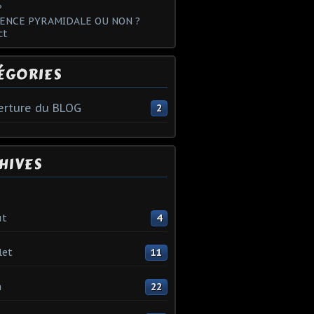
?
ENCE PYRAMIDALE OU NON ?
ct
ÉGORIES
rture du BLOG
2
HIVES
ût
4
let
11
n
22