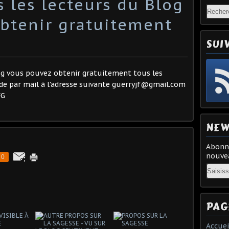
s les lecteurs du Blog
btenir gratuitement
SUI
og vous pouvez obtenir gratuitement tous les
de par mail à l'adresse suivante guerryjf@gmail.com
FG
NEW
Abonne
nouvea
0
Email
PAG
Accuei