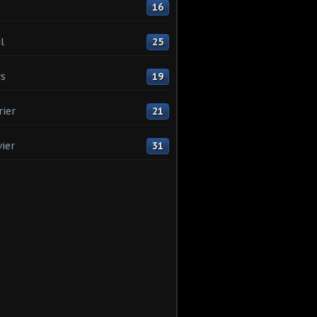
16
l
25
s
19
rier
21
vier
31