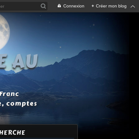
Connexion
+
Créer mon blog
E AU
 Franc
e, comptes
HERCHE