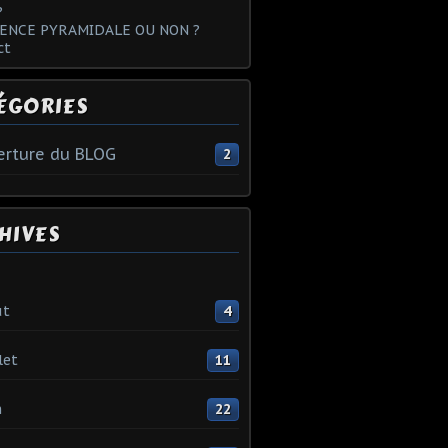
?
ENCE PYRAMIDALE OU NON ?
ct
ÉGORIES
rture du BLOG
2
HIVES
ût
4
let
11
n
22