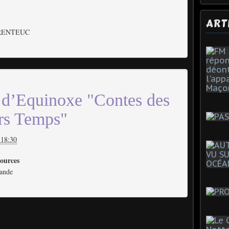
ART
HORENTEUC
e d’Equinoxe "Contes des
rs Temps"
 18:30
ources
iande