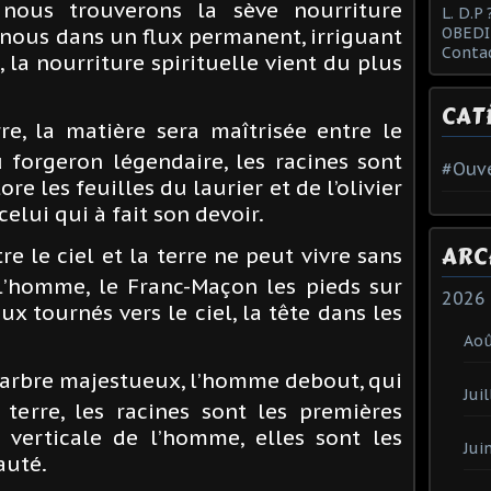
nous trouverons la sève nourriture
L. D.P 
OBEDI
n nous dans un flux permanent, irriguant
Conta
 la nourriture spirituelle vient du plus
CAT
rre, la matière sera maîtrisée entre le
forgeron légendaire, les racines sont
#Ouve
re les feuilles du laurier et de l’olivier
elui qui à fait son devoir.
ARC
re le ciel et la terre ne peut vivre sans
t l’homme, le Franc-Maçon les pieds sur
2026
eux tournés vers le ciel, la tête dans les
Ao
l’arbre majestueux, l’homme debout, qui
Juil
 terre, les racines sont les premières
 verticale de l’homme, elles sont les
Jui
auté.