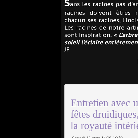
S
ans les racines pas d’ar
racines doivent êtres r
chacun ses racines, l’indi
Les racines de notre arb
sont inspiration.
« L’arbr
soleil l’éclaire entièremen
JF
Entretien avec 
fêtes druidiques
la royauté intér
Samedi 18 mars 14:30
-
16:30