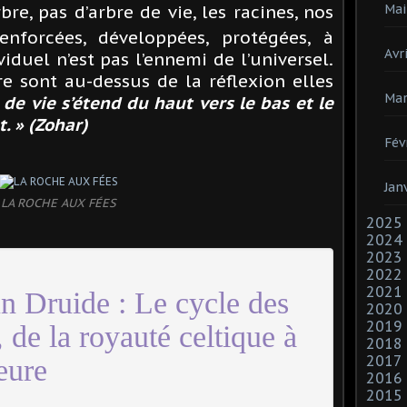
Mai
bre, pas d’arbre de vie, les racines, nos
enforcées, développées, protégées, à
Avri
viduel n’est pas l’ennemi de l’universel.
re sont au-dessus de la réflexion elles
Mar
e de vie s’étend du haut vers le bas et le
t. » (Zohar)
Fév
Jan
LA ROCHE AUX FÉES
2025
2024
2023
2022
2021
un Druide : Le cycle des
2020
2019
, de la royauté celtique à
2018
2017
ieure
2016
2015