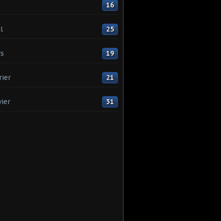
16
l
25
s
19
rier
21
vier
31