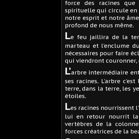
force des racines que 
spirituelle qui circule e
notre esprit et notre âme,
profond de nous même.
L
e feu jaillira de la te
marteau et l’enclume du 
nécessaires pour faire éclo
qui viendront couronner, c
L’
arbre intermédiaire ent
ses racines. L’arbre c’es
terre, dans la terre, les y
étoiles.
L
es racines nourrissent 
lui en retour nourrit la
vertèbres de la colonne
forces créatrices de la be