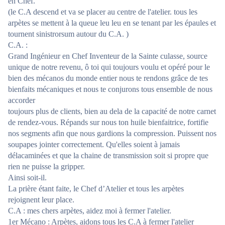
en Chef.
(le C.A descend et va se placer au centre de l'atelier. tous les
arpètes se mettent à la queue leu leu en se tenant par les épaules et
tournent sinistrorsum autour du C.A. )
C.A. :
Grand Ingénieur en Chef Inventeur de la Sainte culasse, source
unique de notre revenu, ô toi qui toujours voulu et opéré pour le
bien des mécanos du monde entier nous te rendons grâce de tes
bienfaits mécaniques et nous te conjurons tous ensemble de nous
accorder
toujours plus de clients, bien au dela de la capacité de notre carnet
de rendez-vous. Répands sur nous ton huile bienfaitrice, fortifie
nos segments afin que nous gardions la compression. Puissent nos
soupapes jointer correctement. Qu'elles soient à jamais
délacaminées et que la chaine de transmission soit si propre que
rien ne puisse la gripper.
Ainsi soit-il.
La prière étant faite, le Chef d’Atelier et tous les arpètes
rejoignent leur place.
C.A : mes chers arpètes, aidez moi à fermer l'atelier.
1er Mécano : Arpètes, aidons tous les C.A à fermer l'atelier