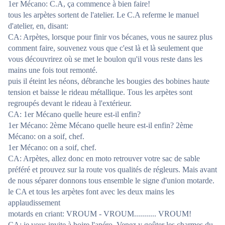
1er Mécano: C.A, ça commence à bien faire!
tous les arpètes sortent de l'atelier. Le C.A referme le manuel
d'atelier, en, disant:
CA: Arpètes, lorsque pour finir vos bécanes, vous ne saurez plus
comment faire, souvenez vous que c'est là et là seulement que
vous découvrirez où se met le boulon qu'il vous reste dans les
mains une fois tout remonté.
puis il éteint les néons, débranche les bougies des bobines haute
tension et baisse le rideau métallique. Tous les arpètes sont
regroupés devant le rideau à l'extérieur.
CA: 1er Mécano quelle heure est-il enfin?
1er Mécano: 2ème Mécano quelle heure est-il enfin? 2ème
Mécano: on a soif, chef.
1er Mécano: on a soif, chef.
CA: Arpètes, allez donc en moto retrouver votre sac de sable
préféré et prouvez sur la route vos qualités de régleurs. Mais avant
de nous séparer donnons tous ensemble le signe d'union motarde.
le CA et tous les arpètes font avec les deux mains les
applaudissement
motards en criant: VROUM - VROUM........... VROUM!
CA: je vous invite à boire l'apéro. Venez y goûter les charmes du