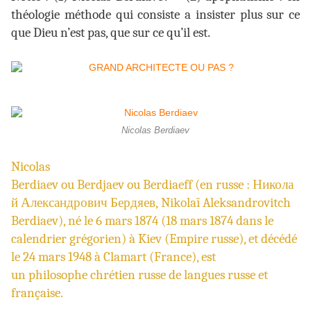
théologie méthode qui consiste a insister plus sur ce
que Dieu n’est pas, que sur ce qu’il est.
Nicolas Berdiaev
Nicolas
Berdiaev ou Berdjaev ou Berdiaeff (en
russe
: Никола
й Александрович Бердяев, Nikolaï Aleksandrovitch
Berdiaev), né le 6 mars 1874 (
18
mars
1874
dans le
calendrier grégorien
) à
Kiev
(
Empire russe
), et décédé
le
24
mars
1948
à
Clamart
(
France
), est
un
philosophe
chrétien russe de langues russe et
française.