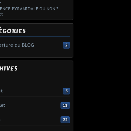
?
ENCE PYRAMIDALE OU NON ?
ct
ÉGORIES
rture du BLOG
2
HIVES
ût
5
let
11
n
22