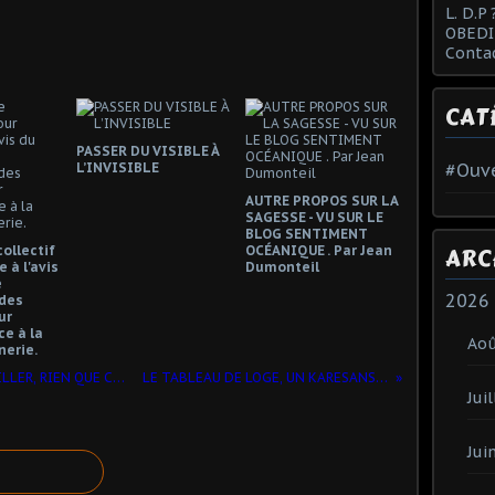
L. D.P 
OBEDI
Conta
CAT
PASSER DU VISIBLE À
L’INVISIBLE
#Ouve
AUTRE PROPOS SUR LA
SAGESSE - VU SUR LE
BLOG SENTIMENT
collectif
OCÉANIQUE . Par Jean
ARC
 à l'avis
Dumonteil
e
2026
des
ur
e à la
Ao
erie.
ALLER VERS L'UNIVERSEL ET S'EMERVEILLER, RIEN QUE CA...
LE TABLEAU DE LOGE, UN KARESANSUI
Juil
Jui