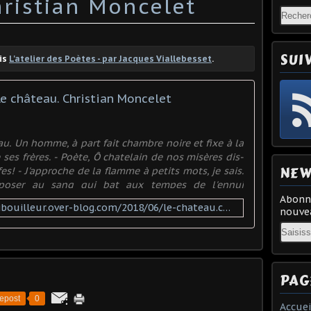
hristian Moncelet
SUI
uis
L'atelier des Poètes - par Jacques Viallebesset
.
Le château. Christian Moncelet
u. Un homme, à part fait chambre noire et fixe à la
ses frères. - Poète, Ô chatelain de nos misères dis-
NEW
s! - J'approche de la flamme à petits mots, je sais.
imposer au sang qui bat aux tempes de l'ennui
nnent p
Abonne
http://jacques.viallebesset.scribouilleur.over-blog.com/2018/06/le-chateau.christian-moncelet.html
nouvea
Email
PAG
epost
0
Accuei