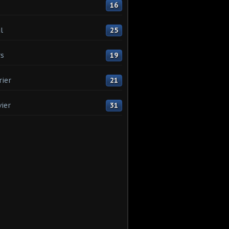
16
l
25
s
19
rier
21
vier
31