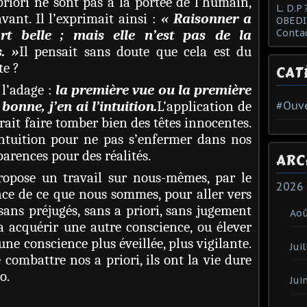
priori ne sont pas à la portée de l’humain,
L. D.P 
vant. Il l’exprimait ainsi :
« Raisonner a
OBEDI
rt belle ; mais elle n’est pas de la
Conta
. »
Il pensait sans doute que cela est du
te ?
CAT
 l’adage :
la première vue ou la première
onne, j’en ai l’intuition.
L’application de
#Ouve
rait faire tomber bien des têtes innocentes.
intuition pour ne pas s’enfermer dans nos
parences pour des réalités.
ARC
ropose un travail sur nous-mêmes, par le
2026
nce de ce que nous sommes, pour aller vers
sans préjugés, sans a priori, sans jugement
Ao
la acquérir une autre conscience, ou élever
une conscience plus éveillée, plus vigilante.
Juil
 combattre nos a priori, ils ont la vie dure
go.
Jui