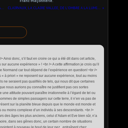
Franc-Maçonnerie.
LA FRATERNITE ET L'INSTINCT GREGAIRE
CLAIRVAUX, LA CLAIRE VALLEE, DE L'OMBRE A LA LUMIERE
‌Ainsi donc, s’il faut en croire ce qui a été dit dans cet article,
 sur aucune expérience » ! <br /> A cette affirmation je crois qu’il
de Normand car tout dépend de l’expérience en question! <br />
s « à priori » ne reposent sur aucune expérience, tout au moins
s ne seraient pas qualifiés de tels, qui nous dit que certaines
que nous aurions pu connaître ne justifient pas ces sortes
e une attitude pouvant paraître irrationnelle à l’égard de tel ou
sommes de simples passagers sur cette terre, il n’en va pas de
ésent sur la planète bleue depuis que le monde est monde et
us ou moins complexe d’un individu à ses descendants. <br />
rs des âges les plus anciens, celui d’Adam et Eve bien sûr, n’a
oire, dans ses gênes donc, un certain nombre de situations
 pointent à nouveau le bout de leur nez , entraînent chez