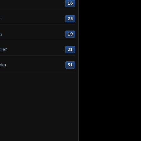
16
l
25
s
19
rier
21
vier
31