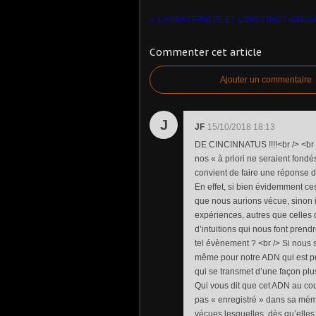
Commenter cet article
Ajouter un commentaire
J
JF
15/10/2018 18:13
DE CINCINNATUS !!!!<br /> <br /> 
nos « à priori ne seraient fondés
convient de faire une réponse 
En effet, si bien évidemment ce
que nous aurions vécue, sinon il
expériences, autres que celles 
d’intuitions qui nous font prendr
tel évènement ? <br /> Si nous 
même pour notre ADN qui est pr
qui se transmet d’une façon pl
Qui vous dit que cet ADN au cou
pas « enregistré » dans sa mém
vécues lesquelles, dès qu’elles