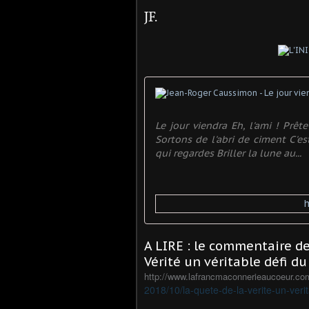
JF.
Le jour viendra Eh, l'ami ! Prê
Sortons de l'abri de ciment C'e
qui regardes Briller la lune au...
A LIRE : le commentaire de
Vérité un véritable défi d
http://www.lafrancmaconnerieaucoeur.co
2018/10/la-quete-de-la-verite-un-veri