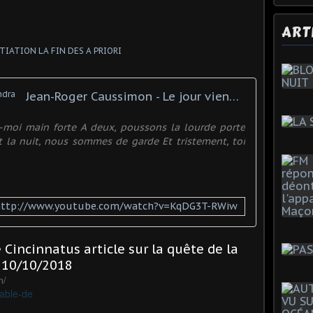
ART
Jean-Roger Caussimon - Le jour viendra
te-moi main forte A deux, poussons la lourde porte
st la nuit, nous sommes de garde Et tristement, toi
http://www.youtube.com/watch?v=KqDG3T-RWiw
 Cincinnatus article sur la quête de la
u 10/10/2018
m/
table-de