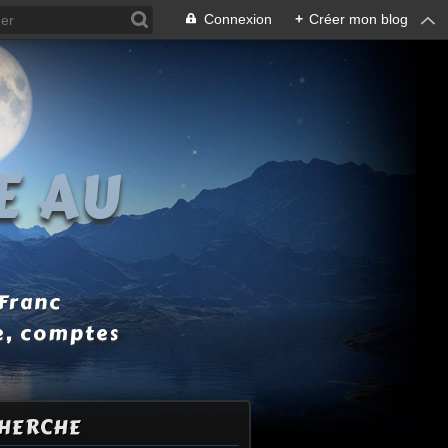
Connexion
+
Créer mon blog
E AU
 Franc
e, comptes
HERCHE