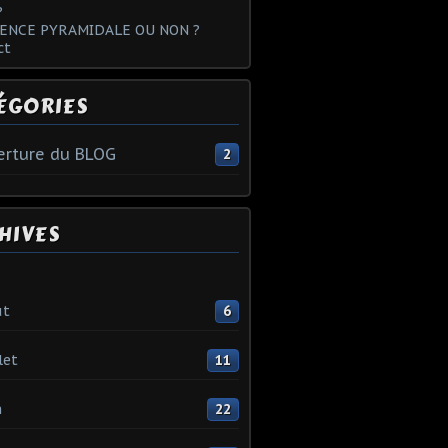
?
ENCE PYRAMIDALE OU NON ?
ct
ÉGORIES
rture du BLOG
2
HIVES
ût
6
let
11
n
22