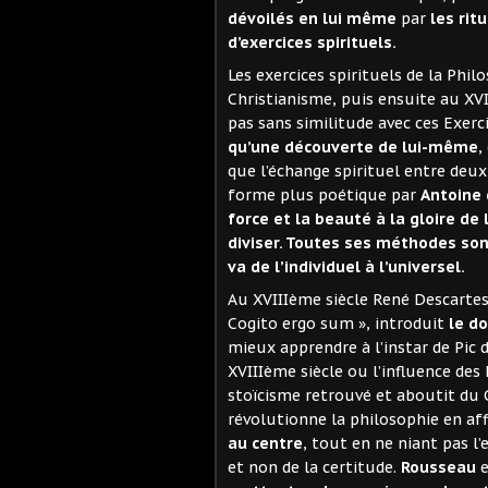
dévoilés en lui même
par
les rit
d’exercices spirituels.
Les exercices spirituels de la Phil
Christianisme, puis ensuite au XV
pas sans similitude avec ces Exerc
qu’une découverte de lui-même
,
que l’échange spirituel entre deu
forme plus poétique par
Antoine 
force et la beauté à la gloire de 
diviser. Toutes ses méthodes so
va de l’individuel à l’universel.
Au XVIIIème siècle René Descartes
Cogito ergo sum », introduit
le d
mieux apprendre à l’instar de Pic d
XVIIIème siècle ou l’influence des
stoïcisme retrouvé et aboutit du
révolutionne la philosophie en a
au centre
, tout en ne niant pas l’
et non de la certitude.
Rousseau
e