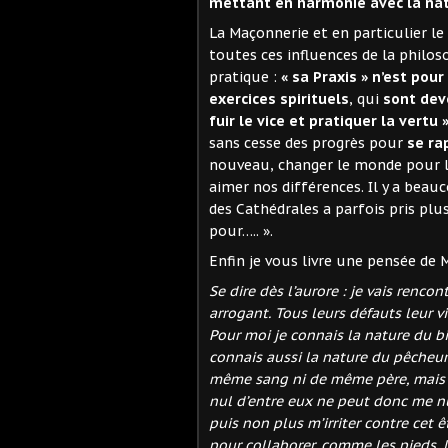
mettant en harmonie avec la nat
La Maçonnerie et en particulier le
toutes ces influences de la philos
pratique :
« sa Praxis »
n’est pour
exercices spirituels
, qui
sont dev
fuir le vice et pratiquer la vertu »
sans cesse des progrès pour
se ra
nouveau, changer le monde pour le
aimer nos différences. Il y a beauc
des Cathédrales a parfois pris plusi
pour….. ».
Enfin je vous livre une pensée de 
Se dire dès l’aurore : je vais rencon
arrogant. Tous leurs défauts leur v
Pour moi je connais la nature du bien
connais aussi la nature du pêcheur
même sang ni de même père, mais par
nul d’entre eux ne peut donc me nui
puis non plus m’irriter contre cet 
pour collaborer, comme les pieds, 