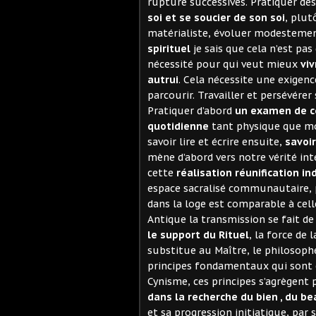
rupture successives. Pratiquer des 
soi et se soucier de son soi
, plut
matérialiste, évoluer modestemen
spirituel
je sais que cela n’est pas
nécessité pour qui veut mieux
vi
autrui
. Cela nécessite une exigen
parcourir. Travailler et persévére
Pratiquer d’abord
un examen de c
quotidienne
tant physique que mo
savoir lire et écrire ensuite,
savoir
mène d’abord vers notre vérité intér
cette
réalisation réunification in
espace sacralisé communautaire, pu
dans la loge est comparable à cell
Antique la transmission se fait de
le support du Rituel
, la force de 
substitue au Maître, le philosophe 
principes fondamentaux qui sont e
Cynisme, ces principes s’agrègent
dans la recherche du bien , du bea
et sa progression initiatique, par