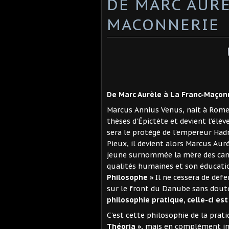
DE MARC AURE
MACONNERIE
De Marc Aurèle à La Franc-Maçon
Marcus Annius Venus, nait à Rome e
thèses d’Épictète et devient l’élèv
sera le protégé de l’empereur Hadri
Pieux, il devient alors Marcus Aur
jeune surnommée la mère des camp
qualités humaines et son éducation
Philosophe »
Il ne cessera de défe
sur le front du Danube sans doute 
philosophie pratique, celle-ci e
C’est cette philosophie de la prati
Théoria »,
mais en complément indi