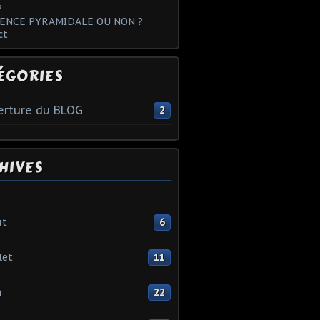
?
ENCE PYRAMIDALE OU NON ?
ct
ÉGORIES
rture du BLOG
2
HIVES
ût
6
let
11
n
22