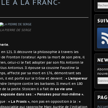
LE A LA FRANC-
SUI
LA PIERRE DE SERGE
nerie.
n 121. Il découvre la philosophie à travers les
e de Fronton l’orateur. Après la mort de son père, il
NEW
en, celui-ci le fait adopter par son fils Antonin le
élius Antonius. Il épouse sa cousine Faustine la
Abonne
s, affecté par sa mort en 176, démontrant ses
nouvea
, il est porté sur le trône et devient :
« L’empereur
Email
ndre l’empire contre les barbares. Il meurt en 180
de la peste. Stoïcien il a fait de
sa vie une
st exposée dans ses : « Pensées pour moi-même ».
PAG
que :
« La Praxis »,
non pas en opposition à la :
«
Accuei
ssociable qui rapproche Marc Aurèle de l’initiation