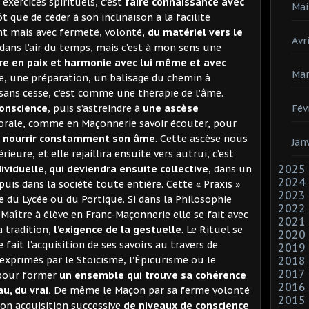
exercices spirituels, c’est
faire
connaissance avec
Mai
ôt que de céder à son inclinaison à la facilité
t mais avec fermeté, volonté,
du matériel vers le
Avri
 dans l’air du temps, mais c’est à mon sens une
vre en paix et harmonie avec lui même et avec
Mar
ce, une préparation, un balisage du chemin à
r sans cesse, c’est comme une thérapie de l’âme.
onscience
, puis s’astreindre à
une ascèse
Fév
rale, comme en Maçonnerie savoir écouter, pour
 nourrir
constamment son âme
. Cette ascèse nous
Jan
ieure, et elle rejaillira ensuite vers autrui, c’est
2025
dividuelle, qui deviendra ensuite collective
, dans un
2024
is dans la société toute entière. Cette « Praxis »
2023
e du Lycée ou du Portique. Si dans la Philosophie
2022
 Maître à élève en Franc-Maçonnerie elle se fait avec
2021
la tradition,
l’exigence de la gestuelle
. Le Rituel se
2020
fait l’acquisition de ses savoirs au travers de
2019
xprimés par le Stoïcisme, l’Épicurisme ou le
2018
2017
 pour former
un ensemble qui trouve sa
cohérence
2016
u, du vrai.
De même le Maçon par sa ferme volonté
2015
 son acquisition successive
de niveaux de conscience