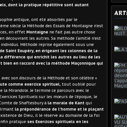
uels, dont la pratique répétitive sont autant
ART
osophie antique, ont été absorbés par le
Ième siècle la Méthode des Essais de Montaigne n’est
ices, en effet
Montaigne
ne fait pas autre chose
 en découvrant les autres. Sa méthode l’amitié n’est
x individus. Méthode reprise également sous une
de Saint Exupéry, en érigeant les colonnes de la
la différence qui enrichit les autres au lieu de les
nt bien en raccord avec la méthode Maçonnique qui
 avec son discours de la Méthode et son célèbre «
oute comme exercice spirituel,
tout oublié pour
e la Mirandole. Je termine ce parcours avec le
 Exercices Spirituels sur les mœurs de l’époque, le
 Comte de Shaftesbury à
la morale de Kant
qui
ffirmant
la prépondérance de l’homme et le plaçant
existence de Dieu, il le réserve au domaine de la foi
nfin pratique
ses Exercices spirituels en les