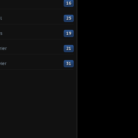
16
l
25
s
19
rier
21
vier
31