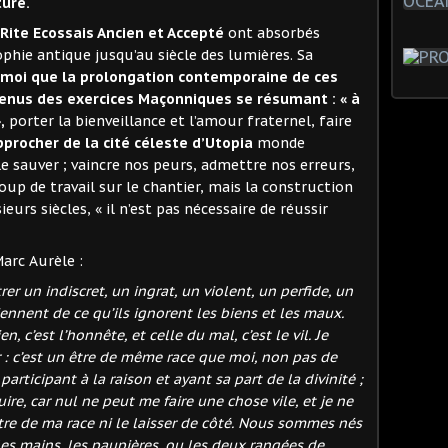
ure.
Rite Ecossais Ancien et Accepté
ont absorbés
ophie antique jusqu’au siècle des lumières. Sa
 moi que la prolongation
contemporaine de ces
enus des
exercices Maçonniques se résumant : « à
,
porter la bienveillance et l’amour fraternel, faire
pprocher de la cité céleste d’Utopia
monde
 sauver ; vaincre nos peurs, admettre nos erreurs,
oup de travail sur le chantier, mais la construction
eurs siècles, « il n’est pas nécessaire de réussir
Marc Aurèle :
trer un indiscret, un ingrat, un violent, un perfide, un
iennent de ce qu’ils ignorent les biens et les maux.
, c’est l’honnête, et celle du mal, c’est le vil. Je
 : c’est un être de même race que moi, non pas de
ticipant à la raison et ayant sa part de la divinité ;
re, car nul ne peut me faire une chose vile, et je ne
être de ma race ni le laisser de côté. Nous sommes nés
les mains, les paupières, ou les deux rangées de