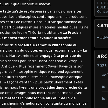
L. D.P 
 du mur que l’on voit le maçon.
OBEDI
e telle qu’elle est dispensée dans nos universités
Conta
iques. Les philosophes contemporains ne produisent
es écrits de Platon. Dans leur vie quotidienne du
CAT
, à part quelques mises en scènes médiatiques, ils ne
omotion de leur « Théoria » oubliant
« La Praxis »
#Ouve
eut modestement faire évoluer la société.
-même de
Marc Aurèle remet
la
Philosophie au
aurait jamais du quitter, en nous recommandant « La
ARC
oria », Marc Aurèle nous
engage à la pratique de
bien décrits par Pierre Hadot dans son ouvrage : «
2026
ie Antique ». Plus récemment Xavier Pavie dans son
Leçons de Philosophie Antique » reprend également
Ao
en d’autres spécialistes de la Philosophie antique
: « Leçons d’antan » plus particulièrement axées
Juil
isme, nous livrent
une propédeutique proche de la
e de ces ouvrages nous mettent en harmonie avec
ils mettent la philosophie au Cœur de la vie
Jui
, un chemin d’amélioration constante du monde, par