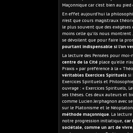
Maçonnique car c’est bien au pied
En effet aujourd’hui la philosophi
n’est que cours magistraux théor
le plus souvent que des exégèses d
moins celle qu’ils nous montrent 
se dévoilent que pour faire la pr
pourtant indispensable si l’on v
La lecture des Pensées pour moi
centre de la Cité
place qu’elle n’
Praxis » par préférence à la « Thé
véritables Exercices Spirituels
si 
Exercices Spirituels et Philosoph
ouvrage : « Exercices Spirituels, 
ses thèses. Ces deux auteurs et bi
comme Lucien Jerphagnon avec ses 
sur le Platonisme et le Néoplaton
méthode maçonnique
. La lectur
notre progression initiatique,
car 
sociétale
,
comme un art de vivre