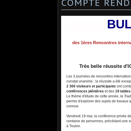
COMPTE RENDU
BUL
des 1ères Rencontres intern
Très belle réussite d'
Les 3 journées de rencontres internatio
constat unanime : la réussite a été excep
2 300 visiteurs et participants
ont comb
conférences plénières
et des
19 tables
Le théme d'étude de cette année,
la Tra
permis d'explorer des sujets de travaux q
connue.
Vendredi 19 mai, la conférence privée de
centaine de personnes, précédant une soi
à Toulon.