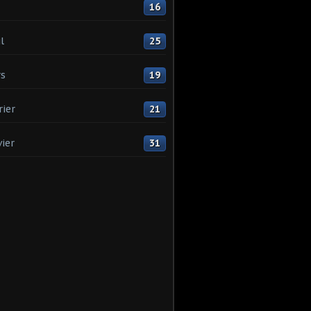
16
l
25
s
19
rier
21
vier
31