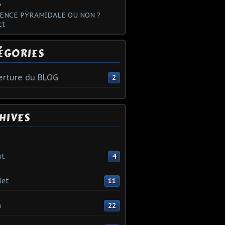
?
ENCE PYRAMIDALE OU NON ?
ct
ÉGORIES
rture du BLOG
2
HIVES
ût
4
let
11
n
22