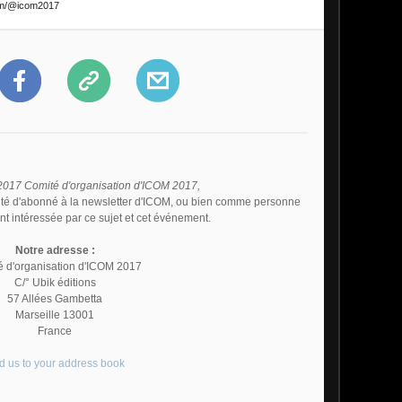
com/@icom2017
 2017 Comité d'organisation d'ICOM 2017,
lité d'abonné à la newsletter d'ICOM, ou bien comme personne
nt intéressée par ce sujet et cet événement.
Notre adresse :
 d'organisation d'ICOM 2017
C/° Ubik éditions
57 Allées Gambetta
Marseille
13001
France
d us to your address book