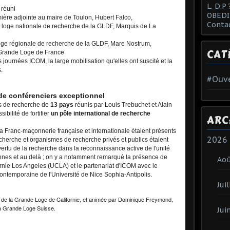
L. D.P 
 réuni
OBEDI
ière adjointe au maire de Toulon, Hubert Falco,
Conta
a loge nationale de recherche de la GLDF, Marquis de La
oge régionale de recherche de la GLDF, Mare Nostrum,
CAT
 Grande Loge de France
 journées ICOM, la large mobilisation qu'elles ont suscité et la
.
#Ouve
de conférenciers exceptionnel
s de recherche de
13 pays
réunis par Louis Trebuchet et Alain
ibilité de fortifier
un pôle international de recherche
ARC
 Franc-maçonnerie française et internationale étaient présents
2026
echerche et organismes de recherche privés et publics étaient
ertu de la recherche dans la reconnaissance active de l'unité
nes et au delà ; on y a notamment remarqué la présence de
Ao
ornie Los Angeles (UCLA) et le partenariat d'ICOM avec le
ntemporaine de l'Université de Nice Sophia-Antipolis.
Juil
 de la Grande Loge de Californie, et animée par Dominique Freymond,
la Grande Loge Suisse.
Jui