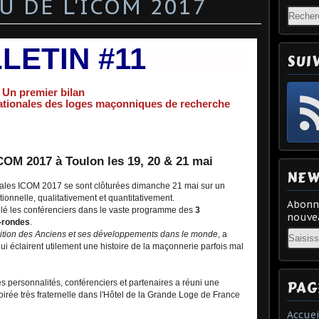
 DE L'ICOM 2017
LETIN #11
SUI
Un premier bilan
ationales des loges maçonniques de recherche
ICOM 2017 à Toulon les 19, 20 & 21 mai
NEW
nales ICOM 2017 se sont clôturées dimanche 21 mai sur un
tionnelle, qualitativement et quantitativement.
Abonne
lé les conférenciers dans le vaste programme des
3
nouvea
-rondes
.
Email
dition des Anciens et ses développements dans le monde
, a
ui éclairent utilement une histoire de la maçonnerie parfois mal
PAG
s personnalités, conférenciers et partenaires a réuni une
rée très fraternelle dans l'Hôtel de la Grande Loge de France
Accuei