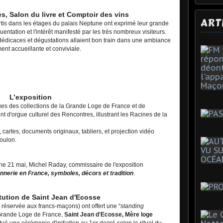
s, Salon du livre et Comptoir des vins
ART
rtis dans les étages du palais Neptune ont exprimé leur grande
quentation et l'intérêt manifesté par les très nombreux visiteurs.
édicaces et dégustations allaient bon train dans une ambiance
ent accueillante et conviviale.
L’exposition
es des collections de la Grande Loge de France et de
oint d'orgue culturel des Rencontres, illustrant les Racines de la
, cartes, documents originaux, tabliers, et projection vidéo
Toulon.
e 21 mai, Michel Raday, commissaire de l'exposition
nerie en France, symboles, décors et tradition
.
tution de Saint Jean d'Ecosse
 réservée aux francs-maçons) ont offert une “
standing
 Grande Loge de France,
Saint Jean d'Ecosse, Mère loge
itué une cérémonie d'initiation au 1er degré selon le rituel du