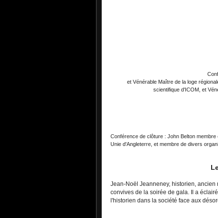
Conf
et Vénérable Maître de la loge région
scientifique d'ICOM, et Vén
Conférence de clôture : John Belton membre e
Unie d'Angleterre, et membre de divers orga
Le
Jean-Noël Jeanneney, historien, ancien m
convives de la soirée de gala. Il a éclair
l'historien dans la société face aux désor