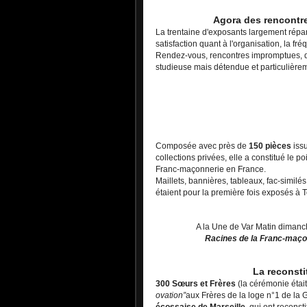
Agora des rencontre
La trentaine d'exposants largement répa
satisfaction quant à l'organisation, la fré
Rendez-vous, rencontres impromptues, d
studieuse mais détendue et particulièrem
Composée avec près de
150 pièces
issu
collections privées, elle a constitué le p
Franc-maçonnerie en France.
Maillets, bannières, tableaux, fac-similés
étaient pour la première fois exposés à 
A la Une de Var Matin dimanch
Racines de la Franc-maçon
La reconsti
300 Sœurs et Frères
(la cérémonie était
ovation”
aux Frères de la loge n°1 de la
écossaise de Marseille
, qui ont reconst