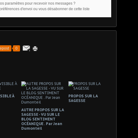
os paramètres pour recevoir nos messages ?
 préférences d'envoi
ou
vous désabonner de cette liste
epost
0
SIBLE À
PROPOS SUR LA
SAGESSE
AUTRE PROPOS SUR LA
SAGESSE - VU SUR LE
BLOG SENTIMENT
OCÉANIQUE . Par Jean
Dumonteil