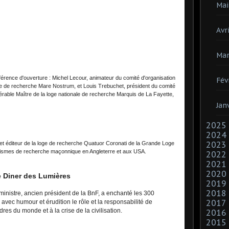
Mai
Avri
Mar
érence d'ouverture : Michel Lecour, animateur du comité d'organisation
Fév
ale de recherche Mare Nostrum, et Louis Trebuchet, président du comité
érable Maître de la loge nationale de recherche Marquis de La Fayette,
Jan
2025
2024
2023
t éditeur de la loge de recherche Quatuor Coronati de la Grande Loge
nismes de recherche maçonnique en Angleterre et aux USA.
2022
2021
2020
 Diner des Lumières
2019
2018
inistre, ancien président de la BnF, a enchanté les 300
2017
é avec humour et érudition le rôle et la responsabilité de
dres du monde et à la crise de la civilisation.
2016
2015