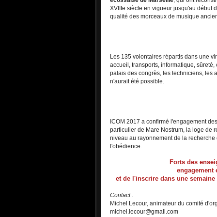
XVIIIe siècle en vigueur jusqu'au début d
qualité des morceaux de musique ancienne
Les 135 volontaires répartis dans une vin
accueil, transports, informatique, sûret
palais des congrès, les techniciens, les a
n'aurait été possible.
ICOM 2017 a confirmé l'engagement des 
particulier de Mare Nostrum, la loge de 
niveau au rayonnement de la recherche d
l'obédience.
Forts des ensei
engagement es
et de l'inscrire dans une semaine 
Contact :
Michel Lecour, animateur du comité d'or
michel.lecour@gmail.com