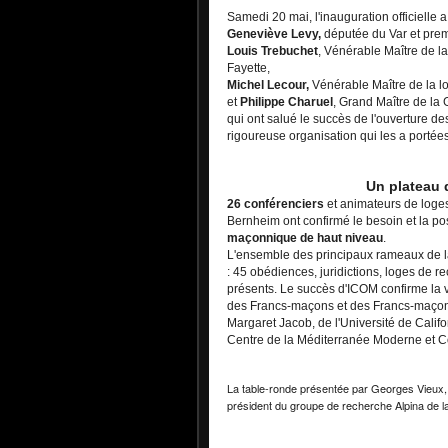
Samedi 20 mai, l'inauguration officielle a
Geneviève Levy,
députée du Var et prem
Louis Trebuchet
, Vénérable Maître de l
Fayette,
Michel Lecour,
Vénérable Maître de la l
et
Philippe Charuel
, Grand Maître de la
qui ont salué le succès de l'ouverture des
rigoureuse organisation qui les a portées
Un plateau 
26 conférenciers
et animateurs de loge
Bernheim ont confirmé le besoin et la poss
maçonnique de haut niveau
.
L'ensemble des principaux rameaux de la
: 45 obédiences, juridictions, loges de r
présents. Le succès d'ICOM confirme la v
des Francs-maçons et des Francs-maçon
Margaret Jacob, de l'Université de Calif
Centre de la Méditerranée Moderne et Co
La table-ronde présentée par Georges Vieux,
président du groupe de recherche Alpina de 