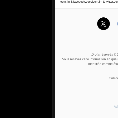
icom.fm & facebook.com/icom.fm &
twitter.
Droits réservés ©
Vous recevez cette information en qua
identifiée comme éta
Comité
Ad