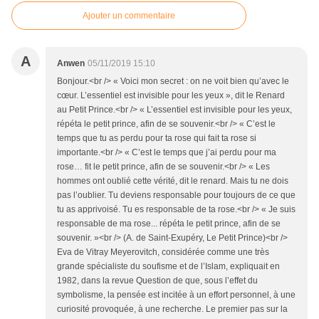
Ajouter un commentaire
A
Anwen
05/11/2019 15:10
Bonjour.<br /> « Voici mon secret : on ne voit bien qu’avec le
cœur. L’essentiel est invisible pour les yeux », dit le Renard
au Petit Prince.<br /> « L’essentiel est invisible pour les yeux,
répéta le petit prince, afin de se souvenir.<br /> « C’est le
temps que tu as perdu pour ta rose qui fait ta rose si
importante.<br /> « C’est le temps que j’ai perdu pour ma
rose… fit le petit prince, afin de se souvenir.<br /> « Les
hommes ont oublié cette vérité, dit le renard. Mais tu ne dois
pas l’oublier. Tu deviens responsable pour toujours de ce que
tu as apprivoisé. Tu es responsable de ta rose.<br /> « Je suis
responsable de ma rose... répéta le petit prince, afin de se
souvenir. »<br /> (A. de Saint-Exupéry, Le Petit Prince)<br />
Eva de Vitray Meyerovitch, considérée comme une très
grande spécialiste du soufisme et de l’Islam, expliquait en
1982, dans la revue Question de que, sous l’effet du
symbolisme, la pensée est incitée à un effort personnel, à une
curiosité provoquée, à une recherche. Le premier pas sur la