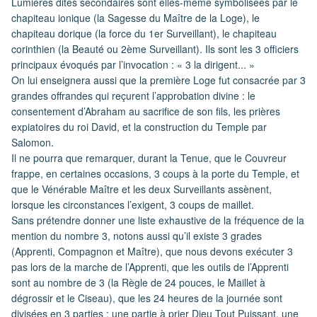
Lumières dites secondaires sont elles-même symbolisées par le
chapiteau ionique (la Sagesse du Maître de la Loge), le
chapiteau dorique (la force du 1er Surveillant), le chapiteau
corinthien (la Beauté ou 2ème Surveillant). Ils sont les 3 officiers
principaux évoqués par l’invocation : « 3 la dirigent... »
On lui enseignera aussi que la première Loge fut consacrée par 3
grandes offrandes qui reçurent l’approbation divine : le
consentement d’Abraham au sacrifice de son fils, les prières
expiatoires du roi David, et la construction du Temple par
Salomon.
Il ne pourra que remarquer, durant la Tenue, que le Couvreur
frappe, en certaines occasions, 3 coups à la porte du Temple, et
que le Vénérable Maître et les deux Surveillants assènent,
lorsque les circonstances l’exigent, 3 coups de maillet.
Sans prétendre donner une liste exhaustive de la fréquence de la
mention du nombre 3, notons aussi qu’il existe 3 grades
(Apprenti, Compagnon et Maître), que nous devons exécuter 3
pas lors de la marche de l’Apprenti, que les outils de l’Apprenti
sont au nombre de 3 (la Règle de 24 pouces, le Maillet à
dégrossir et le Ciseau), que les 24 heures de la journée sont
divisées en 3 parties : une partie à prier Dieu Tout Puissant, une