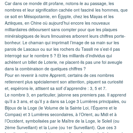
Car dans ce monde dit profane, notons-le au passage, les
nombres et leur signification cachée ont fasciné les hommes, que
ce soit en Mésopotamie, en Égypte, chez les Mayas et les
Aztèques, en Chine où aujourd’hui encore les nouveaux
milliardaires déboursent sans compter pour que les plaques
minéralogiques de leurs limousines arborent leurs chiffres porte-
bonheur. Le chaman qui imprimait l’image de sa main sur les
parois de Lascaux ou sur les rochers du Tassili ne s’est-il pas
interrogé sur le nombre 5 ? Et les milliards d’individus qui
achètent un billet de Loterie, ne placent-ils pas une foi aveugle
dans la combinaison de quelques chiffres ?
Pour en revenir à notre Apprenti, certains de ces nombres
retiennent plus spécialement son attention, piquent sa curiosité
et, espérons-le, attisent sa soif d’apprendre : 3, 5 et 7.
Le nombre 3, en particulier, jalonne ses premiers pas. Il apprend
qu’il a 3 ans, et qu’il y a dans sa Loge 3 Lumières principales, ou
Bijoux de la Loge (le Volume de la Sainte Loi, l’Équerre et le
Compas) et 3 Lumières secondaires, à l’Orient, au Midi et à
l’Occident, symbolisées par le Maître de la Loge, le Soleil (ou
2ème Surveillant) et la Lune (ou 1er Surveillant). Que ces 3