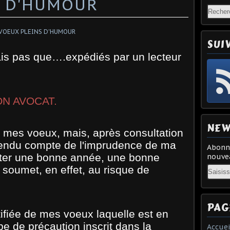
S D'HUMOUR
SUI
s pas que….expédiés par un lecteur
N AVOCAT.
NEW
 mes voeux, mais, après consultation
 rendu compte de l'imprudence de ma
Abonne
iter une bonne année, une bonne
nouvea
Email
 soumet, en effet, au risque de
PAG
tifiée de mes voeux laquelle est en
pe de précaution inscrit dans la
Accuei