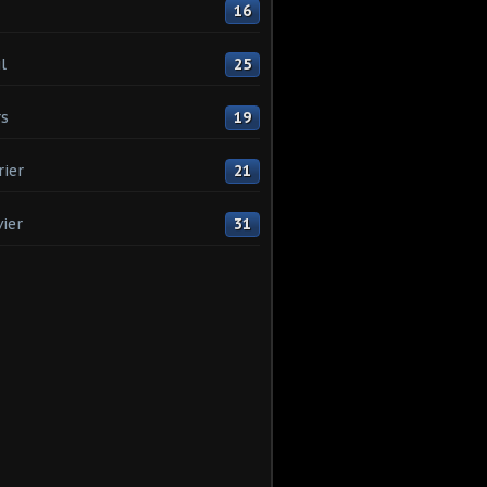
16
l
25
s
19
rier
21
vier
31