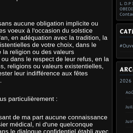
L. D.P 
OBEDI
Conta
sans aucune obligation implicite ou
mes voeux à l'occasion du solstice
CAT
'an, en adéquation avec la tradition, la
istentielles de votre choix, dans le
#Ouve
e la religion ou des valeurs
 ou dans le respect de leur refus, en la
s, religions ou valeurs existentielles,
ARC
ester leur indifférence aux fêtes
.
2026
Ao
s particulièrement :
Juil
osant de ma part aucune connaissance
Jui
sier médical, ni d'une quelconque
ns le dialogue confidentiel établi avec