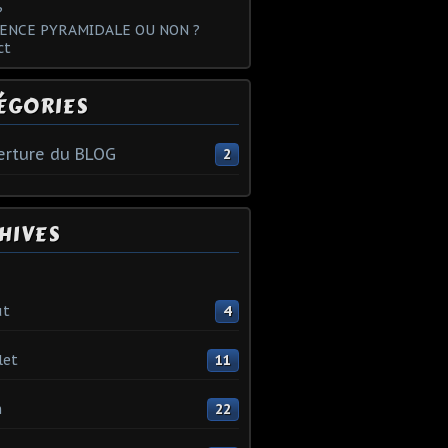
?
ENCE PYRAMIDALE OU NON ?
ct
ÉGORIES
rture du BLOG
2
HIVES
ût
4
let
11
n
22