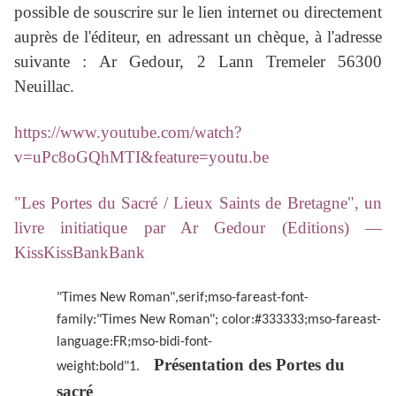
possible de souscrire sur le lien internet ou directement
auprès de l'éditeur, en adressant un chèque, à l'adresse
suivante :
Ar Gedour, 2 Lann Tremeler 56300
Neuillac.
https://www.youtube.com/watch?
v=uPc8oGQhMTI&feature=youtu.be
"Les Portes du Sacré / Lieux Saints de Bretagne", un
livre initiatique par Ar Gedour (Editions) —
KissKissBankBank
"Times New Roman",serif;mso-fareast-font-
family:"Times New Roman"; color:#333333;mso-fareast-
language:FR;mso-bidi-font-
Présentation des Portes du
weight:bold"1.
sacré