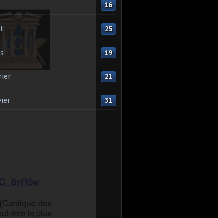
16
l
25
s
19
rier
21
vier
31