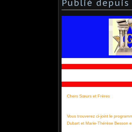
Publié depuis
Chers Sœurs et Frères
Vous trouverez ci-joint le program
Dubart et Marie-Thérèse Besson et