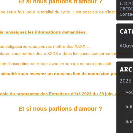
Et si nous parlions d'amour ?
L. D.P 
OBEDI
ne seule fois, pour la totalité du cycle. Il est possible de s’inscrire à t
Conta
CAT
puis renseignez les informations demandées.
#Ouve
 pas obligatoires vous pouvez mettre des XXXX…..
profane, vous mettez des « XXXX » dans les cases concernant des élé
on d’inscription en retour avec un lien qui ne sera pas actif.
ARC
écurité vous recevrez un nouveau lien de connexion pour l’entre
2026
Ao
emble du programme des Entretiens d'été 2023 du 29 juin au 7 sep
Juil
Et si nous parlions d'amour ?
Jui