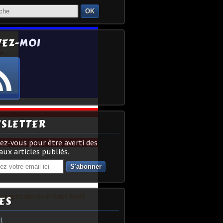
OK
VEZ-MOI
SLETTER
z-vous pour être averti des
ux articles publiés.
out spécialement Alain-Noël
ES
l