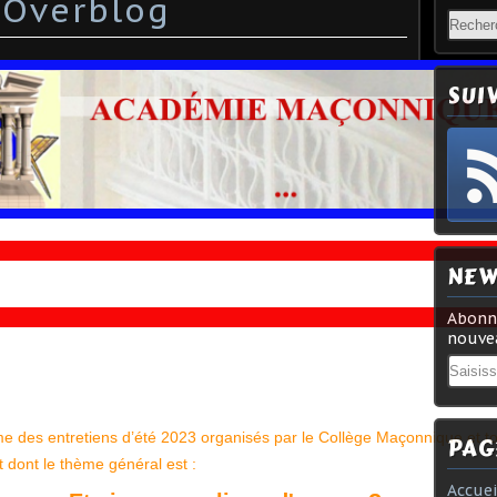
 Overblog
SUI
NEW
Abonne
nouvea
Email
me des entretiens d’été 2023 organisés par le Collège Maçonnique et t
PAG
 dont le thème général est :
Accuei