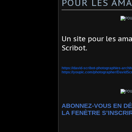
POUR LES AM
Un site pour les am
Scribot.
https://david-scribot-
photographies-archit
https://youpic.com/
photographer/DavidScr
ABONNEZ-VOUS EN DÉ
LA FENÈTRE S’INSCRIR