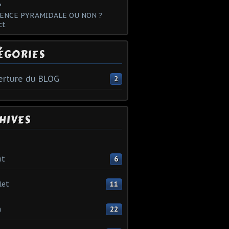
?
ENCE PYRAMIDALE OU NON ?
ct
ÉGORIES
rture du BLOG
2
HIVES
ût
6
let
11
n
22