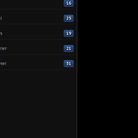
16
l
25
s
19
rier
21
vier
31