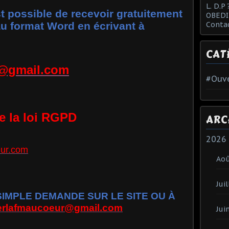
L. D.P 
st possible de recevoir gratuitement
OBEDI
Conta
 au format Word en écrivant à
CAT
r@gmail.com
#Ouve
te la loi RGPD
ARC
2026
ur.com
Ao
Juil
MPLE DEMANDE SUR LE SITE OU À
ierlafmaucoeur@gmail.com
Jui