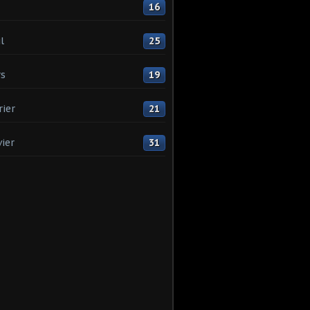
16
l
25
s
19
rier
21
vier
31