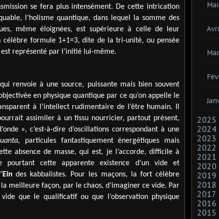
Mai
nsmission se fera plus intensément. De cette intrication
quable, l’holisme quantique, dans lequel la somme des
Avri
ques, même éloignées, est supérieure à celle de leur
 célèbre formule 1+1=3, dite de la tri-unité, ou pensée
s est représenté par l’initié lui-même.
Mar
Fév
 qui renvoie à une source, puissante mais bien souvent
 objectivée en physique quantique par ce qu’on appelle le
Jan
nsparent à l’intellect rudimentaire de l’être humain. Il
pourrait assimiler à un tissu nourricier, partout présent,
2025
2024
onde », c’est-à-dire d’oscillations correspondant à une
2023
uanta,
particules fantastiquement énergétiques mais
2022
tte absence de masse, qui est, je l’accorde, difficile à
2021
e pourtant cette apparente existence d’un vide et
2020
l’Ein
des kabbalistes. Pour les maçons, la fort célèbre
2019
2018
 la meilleure façon, par le chaos, d’imaginer ce vide. Par
2017
vide que le qualificatif ou que l’observation physique
2016
2015