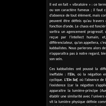
Il est en fait « vibratoire » : ce te
ou son caractère fumeux ; il faut
d’absence de tout élément, mais com
peuvent être définis qu’au travers 
fonction d’onde. Le chaos est fonci
sortira un agencement progressif,
reçue par l’intellect humain, et,
différenciateur, qu’on appellera, c’e
kabbalistes. Nous parlerons alors de
n’apparaîtra pas à notre regard, bi
son sein.
Ces kabbalistes ont poussé la diff
ineffable :
l’
Ein
,
où la négation est
cyclique.
L’Ein Sof,
où l’absence de l
l’existence (car la négation s’appl
apparaitre la lumière-principe (
Au
établir une similarité avec l’univers 
vit la lumière physique définie co