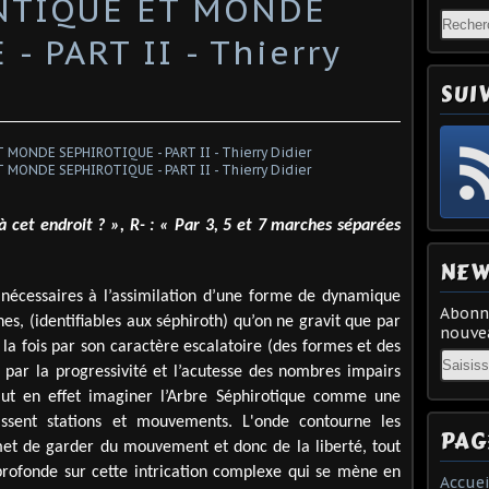
NTIQUE ET MONDE
- PART II - Thierry
SUI
cet endroit ? », R- : « Par 3, 5 et 7 marches séparées
NEW
s nécessaires à l’assimilation d’une forme de dynamique
Abonne
s, (identifiables aux séphiroth) qu’on ne gravit que par
nouvea
 fois par son caractère escalatoire (des formes et des
Email
 par la progressivité et l’acutesse des nombres impairs
 faut en effet imaginer l’Arbre Séphirotique comme une
issent stations et mouvements. L'onde contourne les
PAG
met de garder du mouvement et donc de la liberté, tout
profonde sur cette intrication complexe qui se mène en
Accuei