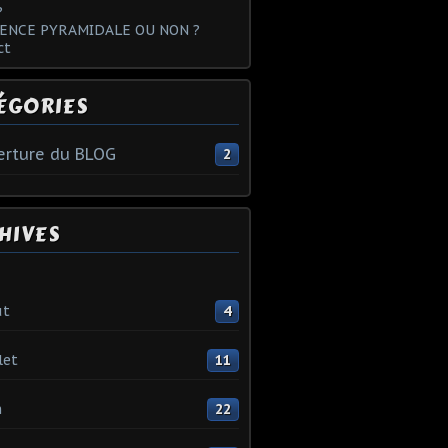
?
ENCE PYRAMIDALE OU NON ?
ct
ÉGORIES
rture du BLOG
2
HIVES
ût
4
let
11
n
22