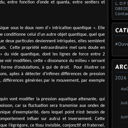
u, entre fonction d’onde et quanta, entre sentiers et
L. D.P 
OBEDI
Conta
sique sous le doux nom d’« intrication quantique ». Elle
CAT
que conditionne celui d’un autre objet quantique, quel que
que deux particules deviennent intriquées, elles semblent
#Ouve
ats. Cette propriété extraordinaire met sans doute en
 » du vide quantique, dont les lignes de force entre 2
se voir modifiées, cette « dissonance du milieu » servant
ARC
 forme d’ondulations, à qui de droit. Pour illustrer ce
ons, aptes à détecter d’infimes différences de pression
2026
x, différences générées par le mouvement, par exemple
Ao
uin vont modifier la pression aquatique attenante, qui
Juil
oisson, car sa fluctuation sera transmise aux ondes de
nnique d’exemplarité, dans lequel point n’est besoin de
Jui
comportement influer sur autrui et inversement. Cette
ue l’égrégore, ce tissu invisible, conjonctif et fraternel,