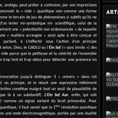
rme, ambigu, peut prêter à confusion, par son imprécision
ART
 concevoir le « vide » quantique non comme une forme
me le terrain de jeu de phénomènes si subtils qu’ils ne
d’un levier mi-symbolique mi- scientifique, celui de la
èrement une « potentialité non ordonnancée » de laquelle
 une « matière arrangée » ainsi apte à être conçue et
 partant, à s’infléchir sous l’action d’un principe
st selon, Dieu, le GADLU ou l’
Ein Sof
(« sans limite ») des
 vide parce que la petitesse et la célérité de l’ensemble
en trop lent et trop obtus pour détecter une présence en
érenciation jusqu’à distinguer 3 « univers » dans cet
 un principe, et le néant une expression infiniment
imites constitue malgré tout un seuil de plausibilité de
ique là à un substantif).
L’Ein Sof Aur
,
enfin, qui voit
r
) comme un signal sortant du bruit primordial. Pour
ère
quantique, il faut savoir que la 1
révolution quantique
mme une onde électromagnétique, portée par une dualité