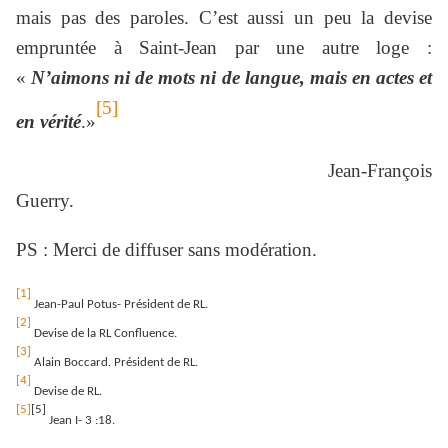
mais pas des paroles. C’est aussi un peu la devise
empruntée à Saint-Jean par une autre loge :
«
N’aimons ni de mots ni de langue, mais en actes et
[5]
en vérité
.»
Jean-François
Guerry.
PS : Merci de diffuser sans modération.
[1]
Jean-Paul Potus- Président de RL.
[2]
Devise de la RL Confluence.
[3]
Alain Boccard. Président de RL.
[4]
Devise de RL.
[5]
[5]
Jean I- 3 :18.