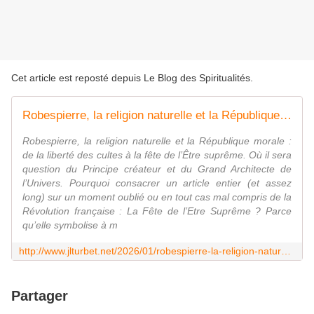
Cet article est reposté depuis
Le Blog des Spiritualités
.
Robespierre, la religion naturelle et la République morale : de la liberté des cultes à la fête de l’Être suprême. Où il sera question du Principe créateur et du Grand Architecte de l’Univers.
Robespierre, la religion naturelle et la République morale :
de la liberté des cultes à la fête de l’Être suprême. Où il sera
question du Principe créateur et du Grand Architecte de
l’Univers. Pourquoi consacrer un article entier (et assez
long) sur un moment oublié ou en tout cas mal compris de la
Révolution française : La Fête de l’Etre Suprême ? Parce
qu’elle symbolise à m
http://www.jlturbet.net/2026/01/robespierre-la-religion-naturelle-et-la-republique-morale-de-la-liberte-des-cultes-a-la-fete-de-l-etre-supreme.ou-il-sera-question-du-principe-createur-et-du-grand-architecte-de-l-univers.html
Partager