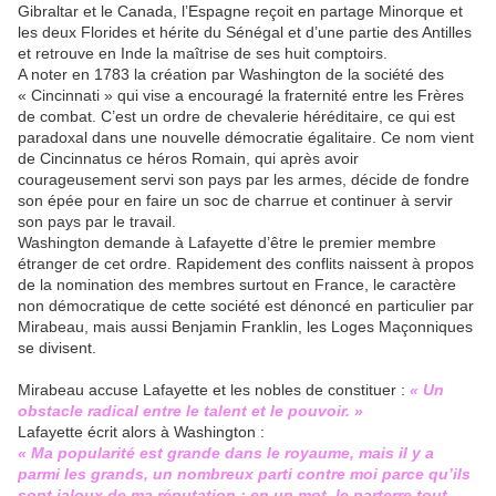
Gibraltar et le Canada, l’Espagne reçoit en partage Minorque et
les deux Florides et hérite du Sénégal et d’une partie des Antilles
et retrouve en Inde la maîtrise de ses huit comptoirs.
A noter en 1783 la création par Washington de la société des
« Cincinnati » qui vise a encouragé la fraternité entre les Frères
de combat. C’est un ordre de chevalerie héréditaire, ce qui est
paradoxal dans une nouvelle démocratie égalitaire. Ce nom vient
de Cincinnatus ce héros Romain, qui après avoir
courageusement servi son pays par les armes, décide de fondre
son épée pour en faire un soc de charrue et continuer à servir
son pays par le travail.
Washington demande à Lafayette d’être le premier membre
étranger de cet ordre. Rapidement des conflits naissent à propos
de la nomination des membres surtout en France, le caractère
non démocratique de cette société est dénoncé en particulier par
Mirabeau, mais aussi Benjamin Franklin, les Loges Maçonniques
se divisent.
Mirabeau accuse Lafayette et les nobles de constituer :
« Un
obstacle radical entre le talent et le pouvoir. »
Lafayette écrit alors à Washington :
« Ma popularité est grande dans le royaume, mais il y a
parmi les grands, un nombreux parti contre moi parce qu’ils
sont jaloux de ma réputation : en un mot, le parterre tout