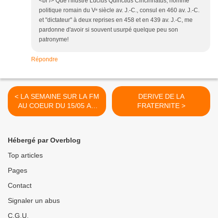
<br /> Que l'illustre Lucius Quinctius Cincinnatus, homme
politique romain du Vᵉ siècle av. J.-C., consul en 460 av. J.-C.
et "dictateur" à deux reprises en 458 et en 439 av. J.-C, me
pardonne d'avoir si souvent usurpé quelque peu son
patronyme!
Répondre
< LA SEMAINE SUR LA FM
DERIVE DE LA
AU COEUR DU 15/05 AU
FRATERNITE >
21/05/2016
Hébergé par Overblog
Top articles
Pages
Contact
Signaler un abus
C.G.U.