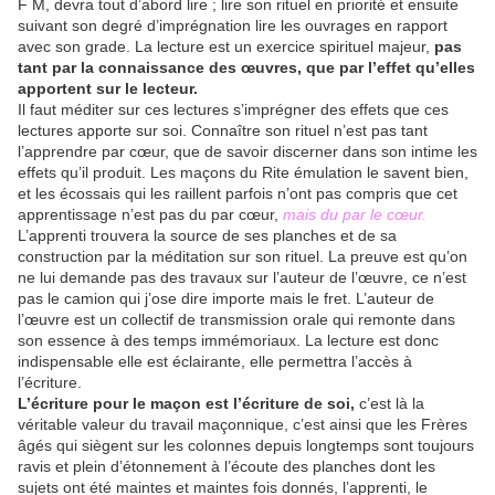
F M, devra tout d’abord lire ; lire son rituel en priorité et ensuite
suivant son degré d’imprégnation lire les ouvrages en rapport
avec son grade. La lecture est un exercice spirituel majeur,
pas
tant par la connaissance des œuvres, que par l’effet qu’elles
apportent sur le lecteur.
Il faut méditer sur ces lectures s’imprégner des effets que ces
lectures apporte sur soi. Connaître son rituel n’est pas tant
l’apprendre par cœur, que de savoir discerner dans son intime les
effets qu’il produit. Les maçons du Rite émulation le savent bien,
et les écossais qui les raillent parfois n’ont pas compris que cet
apprentissage n’est pas du par cœur,
mais du par le cœur.
L’apprenti trouvera la source de ses planches et de sa
construction par la méditation sur son rituel. La preuve est qu’on
ne lui demande pas des travaux sur l’auteur de l’œuvre, ce n’est
pas le camion qui j’ose dire importe mais le fret. L’auteur de
l’œuvre est un collectif de transmission orale qui remonte dans
son essence à des temps immémoriaux. La lecture est donc
indispensable elle est éclairante, elle permettra l’accès à
l’écriture.
L’écriture pour le maçon est l’écriture de soi,
c’est là la
véritable valeur du travail maçonnique, c’est ainsi que les Frères
âgés qui siègent sur les colonnes depuis longtemps sont toujours
ravis et plein d’étonnement à l’écoute des planches dont les
sujets ont été maintes et maintes fois donnés, l’apprenti, le