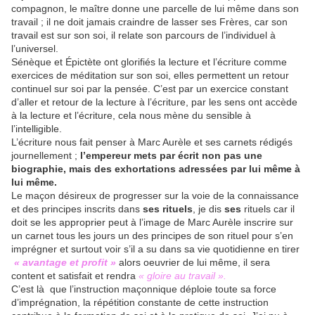
compagnon, le maître donne une parcelle de lui même dans son
travail ; il ne doit jamais craindre de lasser ses Frères, car son
travail est sur son soi, il relate son parcours de l’individuel à
l’universel.
Sénèque et Épictète ont glorifiés la lecture et l’écriture comme
exercices de méditation sur son soi, elles permettent un retour
continuel sur soi par la pensée. C’est par un exercice constant
d’aller et retour de la lecture à l’écriture, par les sens ont accède
à la lecture et l’écriture, cela nous mène du sensible à
l’intelligible.
L’écriture nous fait penser à Marc Aurèle et ses carnets rédigés
journellement ;
l’empereur mets par écrit non pas une
biographie, mais des exhortations adressées par lui même à
lui même.
Le maçon désireux de progresser sur la voie de la connaissance
et des principes inscrits dans
ses rituels
, je dis
ses
rituels car il
doit se les approprier peut à l’image de Marc Aurèle inscrire sur
un carnet tous les jours un des principes de son rituel pour s’en
imprégner et surtout voir s’il a su dans sa vie quotidienne en tirer
« avantage et profit »
alors oeuvrier de lui même, il sera
content et satisfait et rendra
« gloire au travail ».
C’est là que l’instruction maçonnique déploie toute sa force
d’imprégnation, la répétition constante de cette instruction