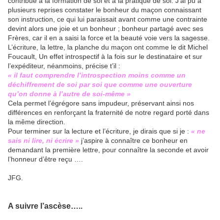
contribue à la formation de soi et à la pratique de soi. J’ai pu à
plusieurs reprises constater le bonheur du maçon connaissant
son instruction, ce qui lui paraissait avant comme une contrainte
devint alors une joie et un bonheur ; bonheur partagé avec ses
Frères, car il en a saisi la force et la beauté voie vers la sagesse.
L’écriture, la lettre, la planche du maçon ont comme le dit Michel
Foucault, Un effet introspectif à la fois sur le destinataire et sur
l’expéditeur, néanmoins, précise t’il :
« il faut comprendre l’introspection moins comme un
déchiffrement de soi par soi que comme une ouverture
qu’on donne à l’autre de soi-même »
Cela permet l’égrégore sans impudeur, préservant ainsi nos
différences en renforçant la fraternité de notre regard porté dans
la même direction.
Pour terminer sur la lecture et l’écriture, je dirais que si je :
« ne
sais ni lire, ni écrire »
j’aspire à connaître ce bonheur en
demandant la première lettre, pour connaître la seconde et avoir
l’honneur d’être reçu ….
JFG.
A suivre l’ascèse…..