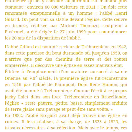
l’affluence qu’on y constate aujourd’hui est d’autant plus
étonnant : environ 60 000 visiteurs en 2011 ! On doit cette
renommée exceptionnelle à un homme : l’abbé Henri
Gillard. On peut voir sa statue devant l’église. Cette œuvre
en bronze, réalisée par Mickaël Thomazo, sculpteur à
Ploërmel, a été érigée le 27 juin 1999 pour commémorer
les 20 ans de la disparition de l’abbé.
L’abbé Gillard est nommé recteur de Tréhorenteuc en 1942,
dans cette paroisse du bout du monde où, jusqu’en 1950, on
n’arrive que par des chemins de terre et des routes
empierrées. Il découvre une église en assez mauvais état.
Édifiée à l’emplacement d’un oratoire consacré à sainte
e
Onenne au VII
siècle, la première église fut reconstruite
en 1516 par l’abbé de Paimpont, Dom René Hamon, qui
avait été nommé à Tréhorenteuc. Comme l’écrit à ce propos
Jacky Ealet dans son livre Tréhorenteuc en Brocéliande,
l’église « reste pauvre, petite, basse, simplement enduite
de terre glaise sans pavage et peut-être sans voûte. »
En 1822, l’abbé Brogard avait déjà trouvé une église en
ruines. Il fera réaliser, à sa charge, de 1823 à 1825, les
travaux nécessaires à sa réfection. Mais avec le temps, ces