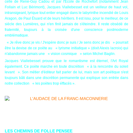
celle de René-Guy Cadou et par l'École de Rochefort (notamment Jean
Follain et Luc Bérimont), Jacques Viallebesset est un veilleur de haut vol,
intransigeant, lyrique tout entier engagé dans le labyrinthe incendié de Louis
Aragon, de Paul Éluard et de leurs héritiers. Il est issu, pour le meilleur, de ce
siècle des Lumières, qui n'en finit jamais de s'éteindre. Il reste obsédé de
fraternité, toujours à la croisée d'une conscience postmoderne
emblématique.
« Je rêve donc je vis / J'espère donc je suis / Je sens donc je dis » pourrait
être la devise de ce poète au « lyrisme initiatique » (dixit Alexis lacroix) qui
n'abandonne jamais une « vision cosmique » selon Michel Baglin.
Jacques Viallebesset prouve que le romantisme est éternel, l'Art Royal
également. Ce poète marche en toute discrétion « à la rencontre du soleil
levant ». Son métier d'éditeur fait parler de lui, mais son art poétique s'est
toujours bâti dans une discrétion permanente qui explique son entrée dans
notre collection « les poètes trop éffacés ».
LES CHEMINS DE FOLLE PENSEE