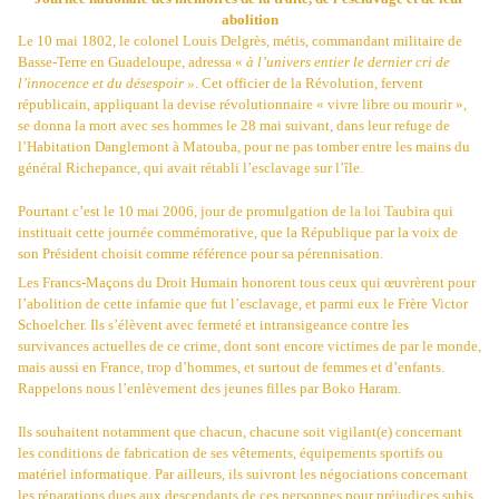
abolition
Le 10 mai 1802, le colonel Louis Delgrès, métis, commandant militaire de
Basse-Terre en Guadeloupe, adressa «
à l’univers entier le dernier cri de
l’innocence et du désespoir »
. Cet officier de la Révolution, fervent
républicain, appliquant la devise révolutionnaire « vivre libre ou mourir »,
se donna la mort avec ses hommes le 28 mai suivant, dans leur refuge de
l’Habitation Danglemont à Matouba, pour ne pas tomber entre les mains du
général Richepance, qui avait rétabli l’esclavage sur l’île.
Pourtant c’est le 10 mai 2006, jour de promulgation de la loi Taubira qui
instituait cette journée commémorative, que la République par la voix de
son Président choisit comme référence pour sa pérennisation.
Les
Francs-Maçons du Droit Humain
honorent tous ceux qui œuvrèrent pour
l’abolition de cette infamie que fut l’esclavage, et parmi eux le Frère Victor
Schoelcher. Ils s’élèvent avec fermeté et intransigeance contre les
survivances actuelles de ce crime, dont sont encore victimes de par le monde,
mais aussi en France, trop d’hommes, et surtout de femmes et d’enfants.
Rappelons nous l’enlèvement des jeunes filles par Boko Haram.
Ils souhaitent notamment que chacun, chacune soit vigilant(e) concernant
les conditions de fabrication de ses vêtements, équipements sportifs ou
matériel informatique. Par ailleurs, ils suivront les négociations concernant
les réparations dues aux descendants de ces personnes pour préjudices subis.