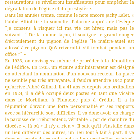
restaurations se révéleront insuffisantes pour empêcher la
dégradation de l’église et du presbytère.
Dans les années trente, comme le note encore Jacky Ealet, «
l’abbé Alliot tire la sonnette d’alarme auprès de l’évêque
˝Je consens à risquer ici ma vie cet hiver, mais pas le
suivant…˝ De la même façon, il souligne le grand danger
d’écroulement du pignon de l’église ˝le maître-autel est
adossé à ce pignon. Qu’arriverait-il s’il tombait pendant un
office ?˝ »
En 1933, on envisagera même de procéder à la démolition
de l’édifice. En 1935, un vicaire administrateur est désigné
en attendant la nomination d’un nouveau recteur. La place
ne semble pas très attrayante. Il faudra attendre 1942 pour
qu’arrive l’abbé Gillard. Il a 41 ans et depuis son ordination
en 1924, il a déjà occupé deux postes en tant que vicaire
dans le Morbihan, à Plumelec puis à Crédin. Il a la
réputation d’avoir une forte personnalité et ses rapports
avec sa hiérarchie sont difficiles. Il va donc avoir en charge
la paroisse de Tréhorenteuc, véritable « pot de chambre du
diocèse », là où « il n’y a rien ». Il sait qu’il s’installe dans
un lieu différent des autres, un lieu tout à fait à part. Il va
donc se servir de ce qui rend ce lieu particulier, original.