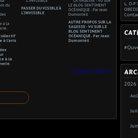
L. D.P 
PASSER DU VISIBLE À
OBEDI
L’INVISIBLE
Conta
AUTRE PROPOS SUR LA
SAGESSE - VU SUR LE
CAT
BLOG SENTIMENT
collectif
OCÉANIQUE . Par Jean
 à l'avis
Dumonteil
e
#Ouve
des
ur
e à la
erie.
ARC
FAISEUR DE LIBERTÉ
2026
Ao
Juil
Jui