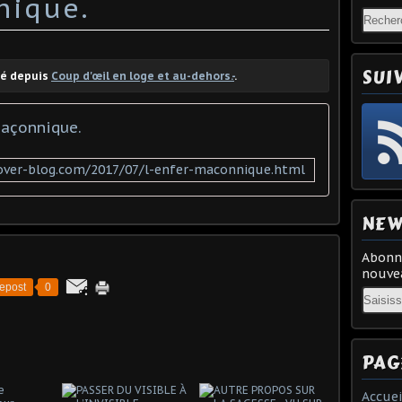
nique.
SUI
té depuis
Coup d'œil en loge et au-dehors.-
.
maçonnique.
.over-blog.com/2017/07/l-enfer-maconnique.html
NEW
Abonne
nouvea
epost
0
Email
PAG
Accuei