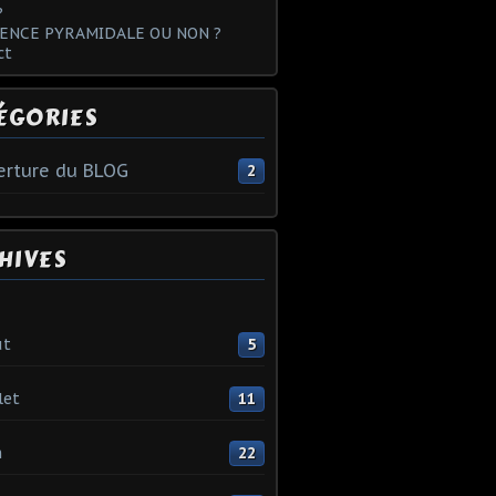
?
ENCE PYRAMIDALE OU NON ?
ct
ÉGORIES
rture du BLOG
2
HIVES
ût
5
let
11
n
22