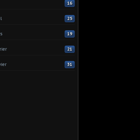
16
l
25
s
19
rier
21
vier
31