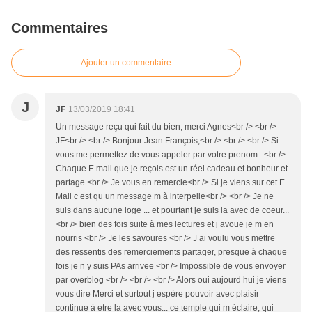
Commentaires
Ajouter un commentaire
J
JF
13/03/2019 18:41
Un message reçu qui fait du bien, merci Agnes<br /> <br />
JF<br /> <br /> Bonjour Jean François,<br /> <br /> <br /> Si
vous me permettez de vous appeler par votre prenom...<br />
Chaque E mail que je reçois est un réel cadeau et bonheur et
partage <br /> Je vous en remercie<br /> Si je viens sur cet E
Mail c est qu un message m à interpelle<br /> <br /> Je ne
suis dans aucune loge ... et pourtant je suis la avec de coeur...
<br /> bien des fois suite à mes lectures et j avoue je m en
nourris <br /> Je les savoures <br /> J ai voulu vous mettre
des ressentis des remerciements partager, presque à chaque
fois je n y suis PAs arrivee <br /> Impossible de vous envoyer
par overblog <br /> <br /> <br /> Alors oui aujourd hui je viens
vous dire Merci et surtout j espère pouvoir avec plaisir
continue à etre la avec vous... ce temple qui m éclaire, qui