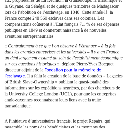
aux propriétaires de La Réunion, la Guadeloupe, la Martinique et
la Guyane, du Sénégal et de quelques territoires de Madagascar
lors de l’abolition de l’esclavage, en 1848. Cette année-là, la
France compte 248 560 esclaves dans ses colonies. Les
compensations coûteront à l’Etat français 7,1 % de ses dépenses
publiques en 1849 et donneront naissance à de nouvelles
aventures entrepreneuriales.
« Contrairement à ce que l’on observe à l’étranger – à la fois
dans les grandes entreprises et les universités – il y a en France
un déni largement assumé au sein de l’establishment économique
sur ces questions historiques »,
déplore Pierre-Yves Bocquet,
directeur adjoint de la
Fondation pour la mémoire de
.
Il a fallu la création de la base de données « Legacies
l’esclavage
of British Slave-Ownership » publiant la quasi-totalité des
informations sur les expéditions négrières, par des chercheurs de
la University College London (UCL), pour que les entreprises
anglo-saxonnes reconnaissent leurs liens avec la traite
transatlantique.
A l’initiative d’universitaires français, le projet Repairs, qui
rassemble les noms des bénéficiaires et les montants des