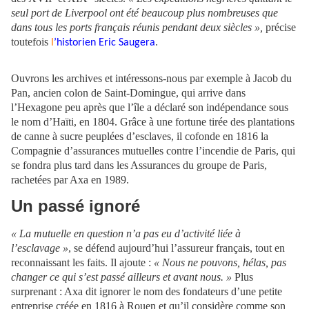
seul port de Liverpool ont été beaucoup plus nombreuses que
dans tous les ports français réunis pendant deux siècles »,
précise
toutefois
.
l
’historien Eric Saugera
Ouvrons les archives et intéressons-nous par exemple à Jacob du
Pan, ancien colon de Saint-Domingue, qui arrive dans
l’Hexagone peu après que l’île a déclaré son indépendance sous
le nom d’Haïti, en 1804. Grâce à une fortune tirée des plantations
de canne à sucre peuplées d’esclaves, il cofonde en 1816 la
Compagnie dʼassurances mutuelles contre lʼincendie de Paris, qui
se fondra plus tard dans les Assurances du groupe de Paris,
rachetées par Axa en 1989.
Un passé ignoré
« La mutuelle en question n’a pas eu d’activité liée à
l’esclavage »
, se défend aujourd’hui l’assureur français, tout en
reconnaissant les faits. Il ajoute :
« Nous ne pouvons, hélas, pas
changer ce qui s’est passé ailleurs et avant nous. »
Plus
surprenant : Axa dit ignorer le nom des fondateurs d’une petite
entreprise créée en 1816 à Rouen et qu’il considère comme son