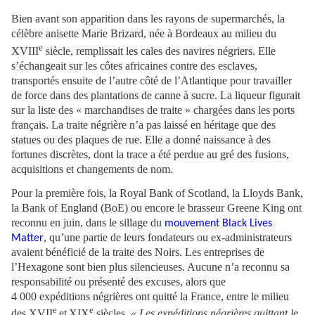
Bien avant son apparition dans les rayons de supermarchés, la
célèbre anisette Marie Brizard, née à Bordeaux au milieu du
e
XVIII
siècle, remplissait les cales des navires négriers. Elle
s’échangeait sur les côtes africaines contre des esclaves,
transportés ensuite de l’autre côté de l’Atlantique pour travailler
de force dans des plantations de canne à sucre. La liqueur figurait
sur la liste des « marchandises de traite » chargées dans les ports
français. La traite négrière n’a pas laissé en héritage que des
statues ou des plaques de rue. Elle a donné naissance à des
fortunes discrètes, dont la trace a été perdue au gré des fusions,
acquisitions et changements de nom.
Pour la première fois, la Royal Bank of Scotland, la Lloyds Bank,
la Bank of England (BoE) ou encore le brasseur Greene King ont
reconnu en juin, dans le sillage du
mouvement Black Lives
,
qu’une partie de leurs fondateurs ou ex-administrateurs
Matter
avaient bénéficié de la traite des Noirs. Les entreprises de
l’Hexagone sont bien plus silencieuses. Aucune n’a reconnu sa
responsabilité ou présenté des excuses, alors que
4 000 expéditions négrières ont quitté la France, entre le milieu
e
e
des XVII
et
XIX
siècles.
« Les expéditions négrières quittant le