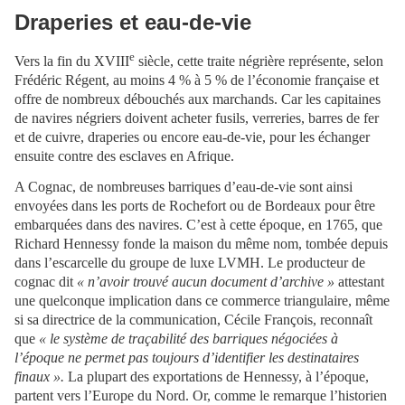
Draperies et eau-de-vie
e
Vers la fin du XVIII
siècle, cette traite négrière représente, selon
Frédéric Régent, au moins 4 % à 5 % de l’économie française et
offre de nombreux débouchés aux marchands. Car les capitaines
de navires négriers doivent acheter fusils, verreries, barres de fer
et de cuivre, draperies ou encore eau-de-vie, pour les échanger
ensuite contre des esclaves en Afrique.
A Cognac, de nombreuses barriques d’eau-de-vie sont ainsi
envoyées dans les ports de Rochefort ou de Bordeaux pour être
embarquées dans des navires. C’est à cette époque, en 1765, que
Richard Hennessy fonde la maison du même nom, tombée depuis
dans l’escarcelle du groupe de luxe LVMH. Le producteur de
cognac dit
« n’avoir trouvé aucun document d’archive »
attestant
une quelconque implication dans ce commerce triangulaire, même
si sa directrice de la communication, Cécile François, reconnaît
que
« le système de traçabilité des barriques négociées à
l’époque ne permet pas toujours d’identifier les destinataires
finaux ».
La plupart des exportations de Hennessy, à l’époque,
partent vers l’Europe du Nord. Or, comme le remarque l’historien