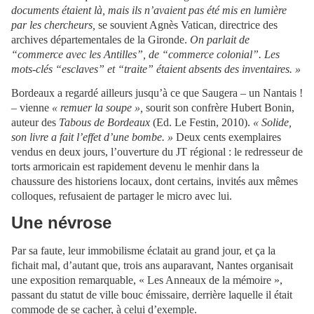
documents étaient là, mais ils n’avaient pas été mis en lumière
par les chercheurs,
se souvient Agnès Vatican, directrice des
archives départementales de la Gironde.
On parlait de
“commerce avec les Antilles”, de “commerce colonial”. Les
mots-clés “esclaves” et “traite” étaient absents des inventaires. »
Bordeaux a regardé ailleurs jusqu’à ce que Saugera – un Nantais !
– vienne
« remuer la soupe »,
sourit son confrère Hubert Bonin,
auteur des
Tabous de Bordeaux
(Ed. Le Festin, 2010).
« Solide,
son livre a fait l’effet d’une bombe. »
Deux cents exemplaires
vendus en deux jours, l’ouverture du JT régional : le redresseur de
torts armoricain est rapidement devenu le menhir dans la
chaussure des historiens locaux, dont certains, invités aux mêmes
colloques, refusaient de partager le micro avec lui.
Une névrose
Par sa faute, leur immobilisme éclatait au grand jour, et ça la
fichait mal, d’autant que, trois ans auparavant, Nantes organisait
une exposition remarquable, « Les Anneaux de la mémoire »,
passant du statut de ville bouc émissaire, derrière laquelle il était
commode de se cacher, à celui d’exemple.