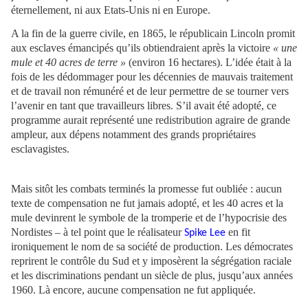
éternellement, ni aux Etats-Unis ni en Europe.
A la fin de la guerre civile, en 1865, le républicain Lincoln promit
aux esclaves émancipés qu’ils obtiendraient après la victoire
« une
mule et 40 acres de terre »
(environ 16 hectares). L’idée était à la
fois de les dédommager pour les décennies de mauvais traitement
et de travail non rémunéré et de leur permettre de se tourner vers
l’avenir en tant que travailleurs libres. S’il avait été adopté, ce
programme aurait représenté une redistribution agraire de grande
ampleur, aux dépens notamment des grands propriétaires
esclavagistes.
Mais sitôt les combats terminés la promesse fut oubliée : aucun
texte de compensation ne fut jamais adopté, et les 40 acres et la
mule devinrent le symbole de la tromperie et de l’hypocrisie des
Nordistes – à tel point que le réalisateur
en fit
Spike Lee
ironiquement le nom de sa société de production. Les démocrates
reprirent le contrôle du Sud et y imposèrent la ségrégation raciale
et les discriminations pendant un siècle de plus, jusqu’aux années
1960. Là encore, aucune compensation ne fut appliquée.