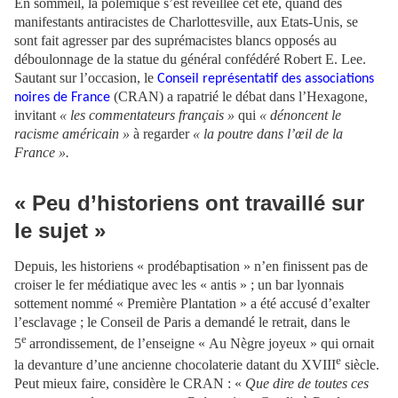
En sommeil, la polémique s’est réveillée cet été, quand des
manifestants antiracistes de Charlottesville, aux Etats-Unis, se
sont fait agresser par des suprémacistes blancs opposés au
déboulonnage de la statue du général confédéré Robert E. Lee.
Sautant sur l’occasion, le
Conseil représentatif des associations
(CRAN) a rapatrié le débat dans l’Hexagone,
noires de France
invitant
« les commentateurs français »
qui
« dénoncent le
racisme américain »
à regarder
« la poutre dans l’œil de la
France ».
« Peu d’historiens ont travaillé sur
le sujet »
Depuis, les historiens « prodébaptisation » n’en finissent pas de
croiser le fer médiatique avec les « antis » ; un bar lyonnais
sottement nommé « Première Plantation » a été accusé d’exalter
l’esclavage ; le Conseil de Paris a demandé le retrait, dans le
e
5
arrondissement, de l’enseigne « Au Nègre joyeux » qui ornait
e
la devanture d’une ancienne chocolaterie datant du XVIII
siècle.
Peut mieux faire, considère le CRAN : «
Que dire de toutes ces