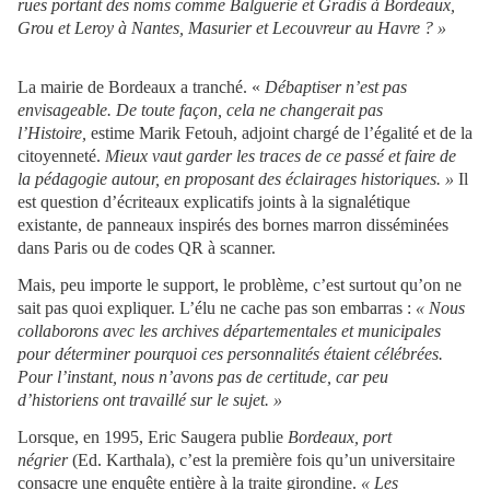
rues portant des noms comme Balguerie et Gradis à Bordeaux,
Grou et Leroy à Nantes, Masurier et Lecouvreur au Havre ? »
La mairie de Bordeaux a tranché. «
Débaptiser n’est pas
envisageable. De toute façon, cela ne changerait pas
l’Histoire,
estime Marik Fetouh, adjoint chargé de l’égalité et de la
citoyenneté.
Mieux vaut garder les traces de ce passé et faire de
la pédagogie autour, en proposant des éclairages historiques. »
Il
est question d’écriteaux explicatifs joints à la signalétique
existante, de panneaux inspirés des bornes marron disséminées
dans Paris ou de codes QR à scanner.
Mais, peu importe le support, le problème, c’est surtout qu’on ne
sait pas quoi expliquer. L’élu ne cache pas son embarras :
« Nous
collaborons avec les archives départementales et municipales
pour déterminer pourquoi ces personnalités étaient célébrées.
Pour l’instant, nous n’avons pas de certitude, car peu
d’historiens ont travaillé sur le sujet. »
Lorsque, en 1995, Eric Saugera publie
Bordeaux, port
négrier
(Ed. Karthala), c’est la première fois qu’un universitaire
consacre une enquête entière à la traite girondine.
« Les