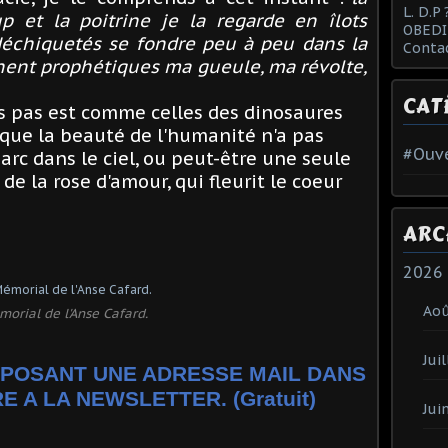
L. D.P 
p et la poitrine je la regarde en îlots
OBEDI
déchiquetés se fondre peu à peu dans la
Conta
gnent prophétiques ma gueule, ma révolte,
CAT
es pas est comme celles des dinosaures
que la beauté de l'humanité n'a pas
#Ouve
arc dans le ciel, ou peut-être une seule
de la rose d'amour, qui fleurit le coeur
ARC
2026
Ao
orial de l'Anse Cafard.
Juil
POSANT UNE ADRESSE MAIL DANS
E A LA NEWSLETTER. (Gratuit)
Jui