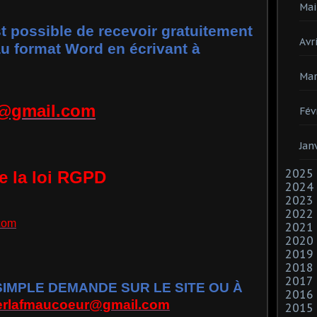
Mai
st possible de recevoir gratuitement
Avri
 au format Word en écrivant à
Mar
r@gmail.com
Fév
Jan
2025
te la loi RGPD
2024
2023
2022
com
2021
2020
2019
2018
2017
MPLE DEMANDE SUR LE SITE OU À
2016
ierlafmaucoeur@gmail.com
2015