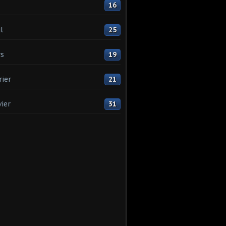
16
l
25
s
19
rier
21
vier
31