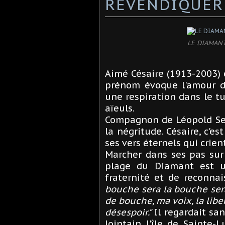
REVENDIQUER
LE DIAMANT 
Aimé Césaire (1913-2003) 
prénom évoque l'amour d
une respiration dans le t
aïeuls.
Compagnon de Léopold Seda
la négritude. Césaire, c'e
ses vers éternels qui crien
Marcher dans ses pas sur 
plage du Diamant est u
fraternité et de reconnai
bouche
sera la bouche ser
de bouche, ma voix, la libe
désespoir."
Il regardait sa
lointain l'île de Sainte-