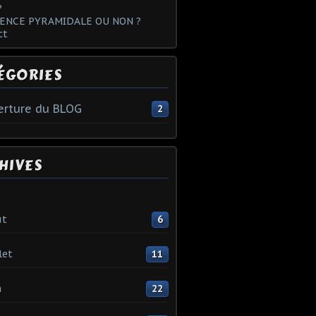
?
ENCE PYRAMIDALE OU NON ?
ct
ÉGORIES
rture du BLOG
2
HIVES
ût
6
let
11
n
22