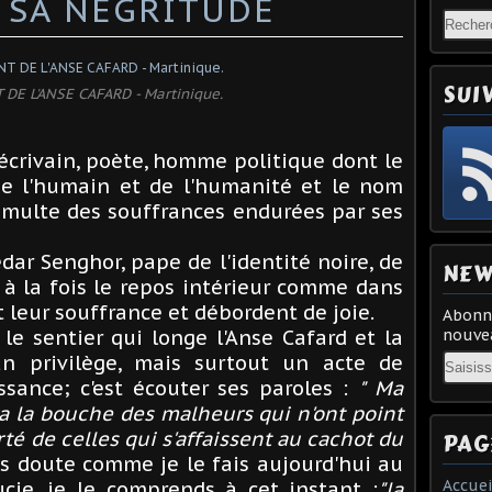
 SA NÉGRITUDE
SUI
DE L'ANSE CAFARD - Martinique.
écrivain, poète, homme politique dont le
e l'humain et de l'humanité et le nom
umulte des souffrances endurées par ses
r Senghor, pape de l'identité noire, de
NEW
st à la fois le repos intérieur comme dans
t leur souffrance et débordent de joie.
Abonne
le sentier qui longe l'Anse Cafard et la
nouvea
Email
n privilège, mais surtout un acte de
ssance; c'est écouter ses paroles :
" Ma
a la bouche des malheurs qui n'ont point
rté de celles qui s'affaissent au cachot du
PAG
ns doute comme je le fais aujourd'hui au
Accuei
Lucie, je le comprends à cet instant :
"la