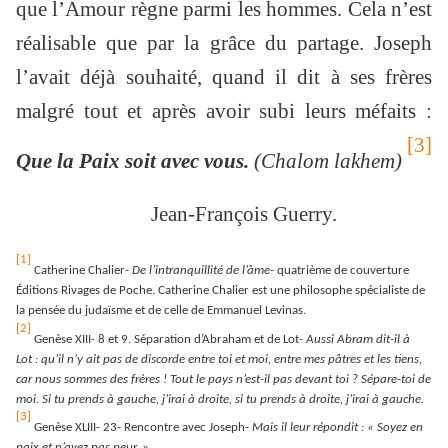
que l’Amour règne parmi les hommes. Cela n’est
réalisable que par la grâce du partage. Joseph
l’avait déjà souhaité, quand il dit à ses frères
malgré tout et après avoir subi leurs méfaits :
[3]
Que la Paix soit avec vous.
(Chalom lakhem)
Jean-François Guerry.
[1]
Catherine Chalier-
De l’intranquillité de l’âme-
quatrième de couverture
Éditions Rivages de Poche. Catherine Chalier est une philosophe spécialiste de
la pensée du judaïsme et de celle de Emmanuel Levinas.
[2]
Genèse XIII- 8 et 9. Séparation d’Abraham et de Lot-
Aussi Abram dit-il à
Lot : qu’il n’y ait pas de discorde entre toi et moi, entre mes pâtres et les tiens,
car nous sommes des frères ! Tout le pays n’est-il pas devant toi ? Sépare-toi de
moi. Si tu prends à gauche, j’irai à droite, si tu prends à droite, j’irai à gauche.
[3]
Genèse XLIII- 23- Rencontre avec Joseph-
Mais il leur répondit : « Soyez en
paix et n’ayez pas peur.
»