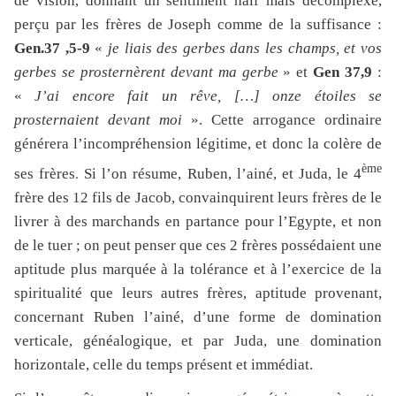
de vision, donnant un sentiment naïf mais décomplexé,
perçu par les frères de Joseph comme de la suffisance :
Gen.37 ,5-9
«
je liais des gerbes dans les champs, et vos
gerbes se prosternèrent devant ma gerbe
» et
Gen 37,9
:
«
J’ai encore fait un rêve,
[…] onze étoiles se
prosternaient devant moi
». Cette arrogance ordinaire
générera l’incompréhension légitime, et donc la colère de
ème
ses frères
Si l’on résume, Ruben, l’ainé, et Juda, le 4
.
frère des 12 fils de Jacob, convainquirent leurs frères de le
livrer à des marchands en partance pour l’Egypte, et non
de le tuer ; on peut penser que ces 2 frères possédaient une
aptitude plus marquée à la tolérance et à l’exercice de la
spiritualité que leurs autres frères, aptitude provenant,
concernant Ruben l’ainé, d’une forme de domination
verticale, généalogique, et par Juda, une domination
horizontale, celle du temps présent et immédiat.