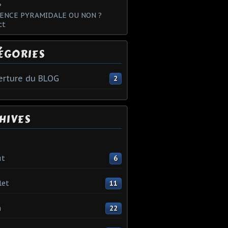
?
ENCE PYRAMIDALE OU NON ?
ct
ÉGORIES
rture du BLOG
2
HIVES
ût
6
let
11
n
22