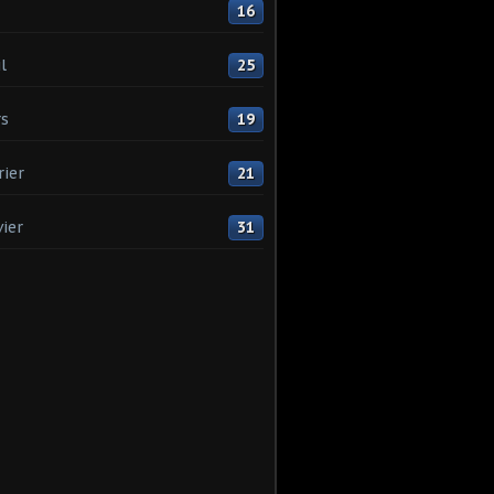
16
l
25
s
19
rier
21
vier
31