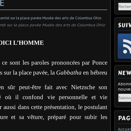
E
SUI
enté sur la place pavée Musée des arts de Columbus Ohio
OICI L’HOMME
o
ce sont les paroles prononcées par Ponce
NEW
s sur la place pavée, la
Gabbatha
en hébreu
Abonne
n sûr peut-être fait avec Nietzsche son
nouvea
Email
té où il confond vie personnelle et vie
aussi dans cette présentation, le postulant
ture et sa vêture, préparé pour subir les
PAG
Accuei