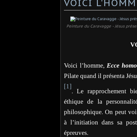
VOICI L'HOMM
Peinture du Caravagge - Jésus prés
V
Voici l’homme,
Ecce hom
Pilate quand il présenta Jésu
[1]
. Le rapprochement bie
éthique de la personnali
philosophique. On peut voir 
à l’initiation dans sa pos
épreuves.