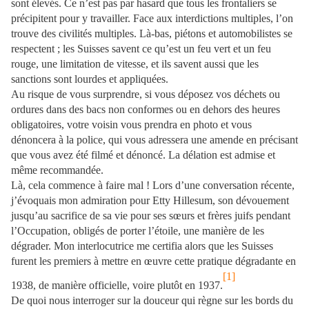
sont élevés. Ce n’est pas par hasard que tous les frontaliers se
précipitent pour y travailler. Face aux interdictions multiples, l’on
trouve des civilités multiples. Là-bas, piétons et automobilistes se
respectent ; les Suisses savent ce qu’est un feu vert et un feu
rouge, une limitation de vitesse, et ils savent aussi que les
sanctions sont lourdes et appliquées.
Au risque de vous surprendre, si vous déposez vos déchets ou
ordures dans des bacs non conformes ou en dehors des heures
obligatoires, votre voisin vous prendra en photo et vous
dénoncera à la police, qui vous adressera une amende en précisant
que vous avez été filmé et dénoncé. La délation est admise et
même recommandée.
Là, cela commence à faire mal ! Lors d’une conversation récente,
j’évoquais mon admiration pour Etty Hillesum, son dévouement
jusqu’au sacrifice de sa vie pour ses sœurs et frères juifs pendant
l’Occupation, obligés de porter l’étoile, une manière de les
dégrader. Mon interlocutrice me certifia alors que les Suisses
furent les premiers à mettre en œuvre cette pratique dégradante en
[1]
1938, de manière officielle, voire plutôt en 1937.
De quoi nous interroger sur la douceur qui règne sur les bords du