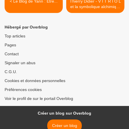
< Le Blog de Yann : Être...
Thierry Didier - V I T R I O L
et la symbolique alchimique
du cabinet de réflexion >
Hébergé par Overblog
Top articles
Pages
Contact
Signaler un abus
C.G.U.
Cookies et données personnelles
Préférences cookies
Voir le profil de sur le portail Overblog
Créer un blog sur Overblog
Créer un blog