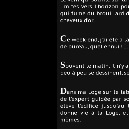
limites vers l’horizon po
qui fume du brouillard d
cheveux d’or.
C
e week-end, j’ai été à 
de bureau, quel ennui ! Il 
S
ouvent le matin, il n’y 
peu à peu se dessinent, se
D
ans ma Loge sur le tabl
de l’expert guidée par s
élève l’édifice jusqu’au
donne vie à la Loge, et
mêmes.