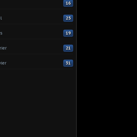
16
l
25
s
19
rier
21
vier
31