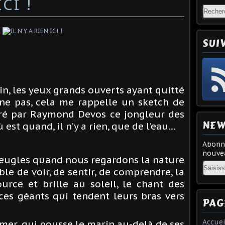
CI !
SUI
in, les yeux grands ouverts ayant quitté
nne pas, cela me rappelle un sketch de
iré par Raymond Devos ce jongleur des
NEW
 est quand, il n’y a rien, que de l’eau…
Abonne
nouvea
eugles quand nous regardons la nature
Email
le de voir, de sentir, de comprendre, la
urce et brille au soleil, le chant des
 ces géants qui tendent leurs bras vers
PAG
Accuei
 mer, qui pousse le marin au-delà de ses