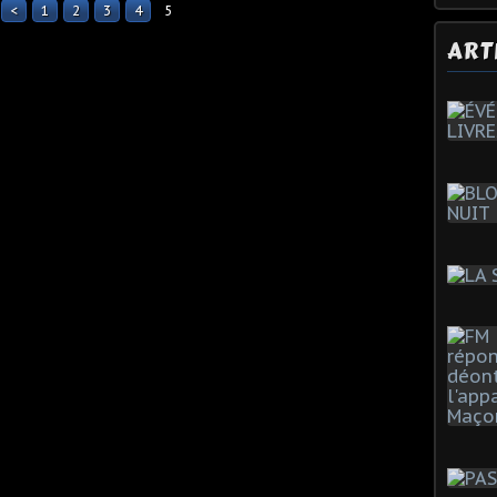
<
1
2
3
4
5
ART