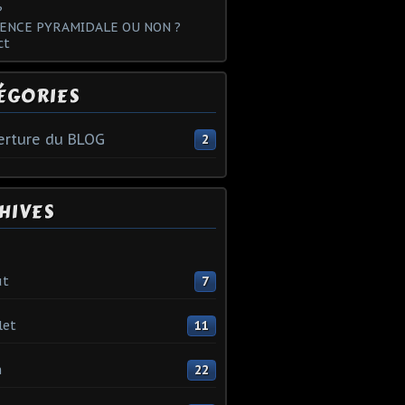
?
ENCE PYRAMIDALE OU NON ?
ct
ÉGORIES
rture du BLOG
2
HIVES
ût
7
let
11
n
22