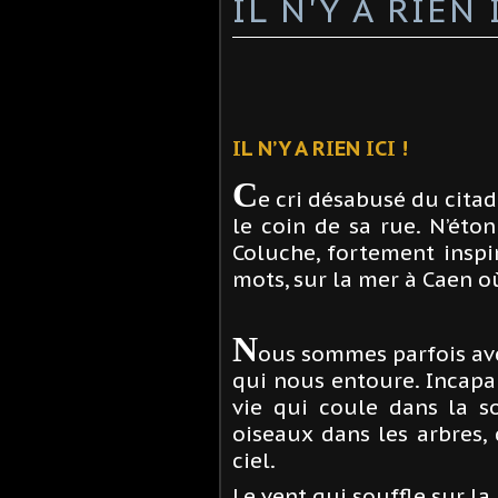
IL N'Y A RIEN I
IL N’Y A RIEN ICI !
C
e cri désabusé du citad
le coin de sa rue. N’éto
Coluche, fortement insp
mots, sur la mer à Caen où
N
ous sommes parfois av
qui nous entoure. Incapab
vie qui coule dans la so
oiseaux dans les arbres,
ciel.
Le vent qui souffle sur la