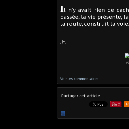
I
l n’y avait rien de cach
passée, la vie présente, l
la route, construit la voie
JF.
M
Voir les commentaires
Partager cet article
R
…