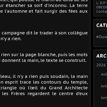
L. D.P 
ur étancher sa soif d’inconnu. La terre
OBEDI
e l’automne et fait surgir des fées aux
Conta
CAT
la campagne dit le trader à son collègue
#Ouve
n’y a rien.
a rien sur la page blanche, puis les mots
ARC
 donnent la main, le texte se construit.
2026
Ao
eau, il n’y a rien puis soudain, la main
on esprit trace les contours du temple,
Juil
 triangle où l’œil du Grand Architecte
 les Frères regardent le centre d’eux
Jui