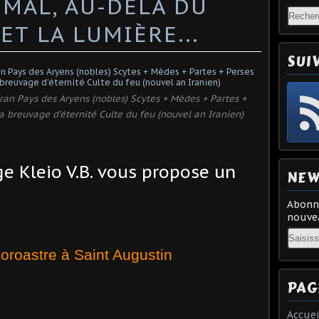
 MAL, AU-DELÀ DU
ET LA LUMIÈRE...
SUI
ran Pays des Aryens (nobles) Scytes + Mèdes + Partes +
 breuvage d’éternité Culte du feu (nouvel an Iranien)
e Kleio V.B. vous propose un
NEW
Abonne
nouvea
Email
Zoroastre à Saint Augustin
PAG
Accuei