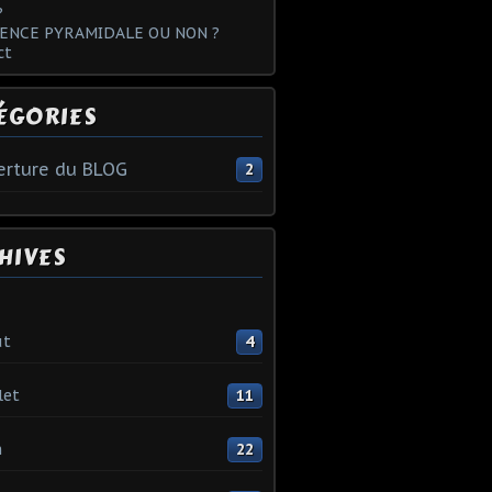
?
ENCE PYRAMIDALE OU NON ?
ct
ÉGORIES
rture du BLOG
2
HIVES
ût
4
let
11
n
22