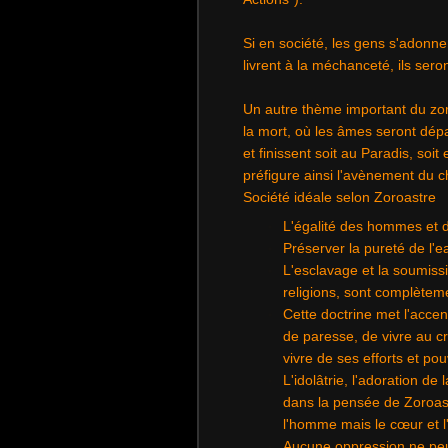
Si en société, les gens s'adonnen
livrent à la méchanceté, ils sero
Un autre thème important du zor
la mort, où les âmes seront dépa
et finissent soit au Paradis, soi
préfigure ainsi l'avènement du c
Société idéale selon Zoroastre
L'égalité des hommes et
Préserver la pureté de l'eau
L'esclavage et la soumiss
religions, sont complèteme
Cette doctrine met l'accent
de paresse, de vivre au cr
vivre de ses efforts et pou
L'idolâtrie, l'adoration de 
dans la pensée de Zoroast
l'homme mais le cœur et l'
Aucune oppression ne peu