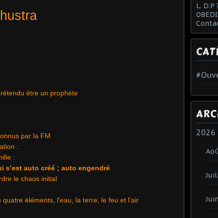
L. D.P 
thustra
OBEDI
Conta
CAT
#Ouve
prétendu être un prophète
ARC
2026
connus par la FM
ation :
Ao
fie :
ui s’est auto créé ; auto engendré
Juil
re le chaos initial
Jui
uatre éléments, l'eau, la terre, le feu et l'air