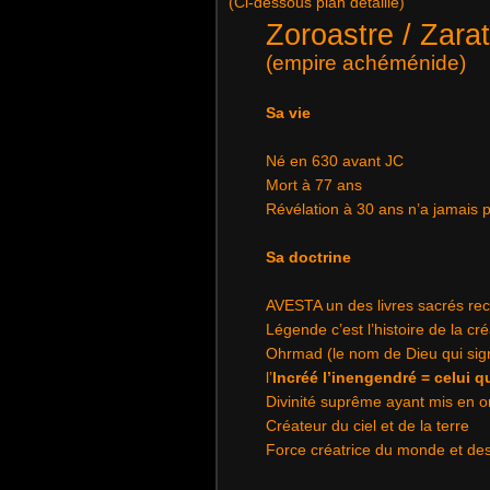
(Ci-dessous plan détaillé)
Zoroastre / Zara
(empire achéménide)
Sa vie
Né en 630 avant JC
Mort à 77 ans
Révélation à 30 ans n’a jamais 
Sa doctrine
AVESTA un des livres sacrés re
Légende c’est l’histoire de la cré
Ohrmad (le nom de Dieu qui signi
l’
Incréé l’inengendré = celui q
Divinité suprême ayant mis en ord
Créateur du ciel et de la terre
Force créatrice du monde et des q