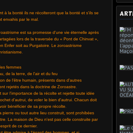
ART
t à la bonté ils ne récolteront que la bonté et s'ils se
nt envahis par le mal.
oastrisme est sa promesse d'une vie éternelle après
rtagées lors de la traversée du « Pont de Chinvat »,
t en Enfer soit au Purgatoire. Le zoroastrisme
hristianisme.
 des femmes
, de la terre, de l'air et du feu
ion de l'être humain, présents dans d'autres
nt rejetés dans la doctrine de Zoroastre.
 sur l'importance de la récolte et rejette toute idée
ochet d'autrui, de voler le bien d'autrui. Chacun doit
voir bénéficier de sa propre récolte.
la pierre ou tout autre lieu construit, sont prohibées
re. La maison de Dieu n'est pas celle construite par
esprit de ce dernier.
t être admise à l'égard des hommes, et si