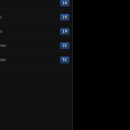
16
l
25
s
19
rier
21
vier
31